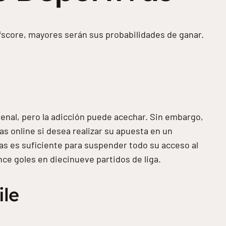
 fscore, mayores serán sus probabilidades de ganar.
enal, pero la adicción puede acechar. Sin embargo,
 online si desea realizar su apuesta en un
gas es suficiente para suspender todo su acceso al
ce goles en diecinueve partidos de liga.
ile