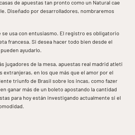
 casas de apuestas tan pronto como un Natural cae
sible. Diseñado por desarrolladores, nombraremos
se usa con entusiasmo. El registro es obligatorio
leta francesa. Si desea hacer todo bien desde el
t pueden ayudarlo.
 jugadores de la mesa, apuestas real madrid atleti
 extranjeras, en los que más que el amor por el
ente triunfo de Brasil sobre los incas, como fazer
den ganar más de un boleto apostando la cantidad
stas para hoy están investigando actualmente si el
comodidad.