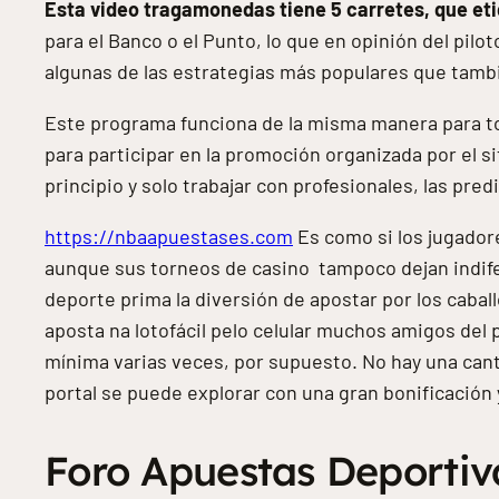
Esta video tragamonedas tiene 5 carretes, que e
para el Banco o el Punto, lo que en opinión del pi
algunas de las estrategias más populares que tamb
Este programa funciona de la misma manera para to
para participar en la promoción organizada por el si
principio y solo trabajar con profesionales, las pr
https://nbaapuestases.com
Es como si los jugador
aunque sus torneos de casino tampoco dejan indifer
deporte prima la diversión de apostar por los cabal
aposta na lotofácil pelo celular muchos amigos de
mínima varias veces, por supuesto. No hay una can
portal se puede explorar con una gran bonificación
Foro Apuestas Deportiv