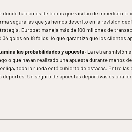
donde hablamos de bonos que visitan de inmediato lo in
ma segura las que ya hemos descrito en la revisión dedic
trategia, Eurobet maneja más de 100 millones de transa
34 goles en 18 fallos, lo que garantiza que los clientes 
amina las probabilidades y apuesta.
La retransmisión e
juego o que hayan realizado una apuesta durante menos de
esliga, toda la rueda está cubierta de estacas. Entre la
 deportes. Un seguro de apuestas deportivas es una form