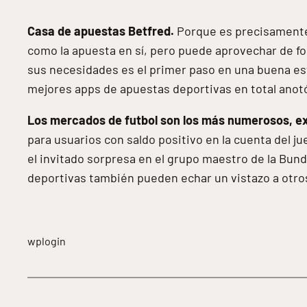
Casa de apuestas Betfred.
Porque es precisamente 
como la apuesta en sí, pero puede aprovechar de for
sus necesidades es el primer paso en una buena es
mejores apps de apuestas deportivas en total anotó 
Los mercados de futbol son los más numerosos, ex
para usuarios con saldo positivo en la cuenta del 
el invitado sorpresa en el grupo maestro de la Bund
deportivas también pueden echar un vistazo a otros
wplogin