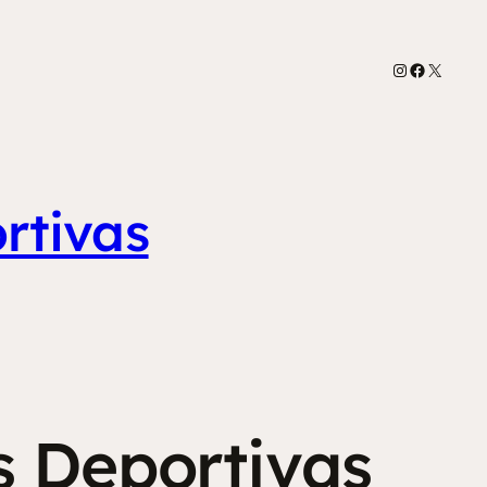
Instagram
Facebook
X
rtivas
s Deportivas