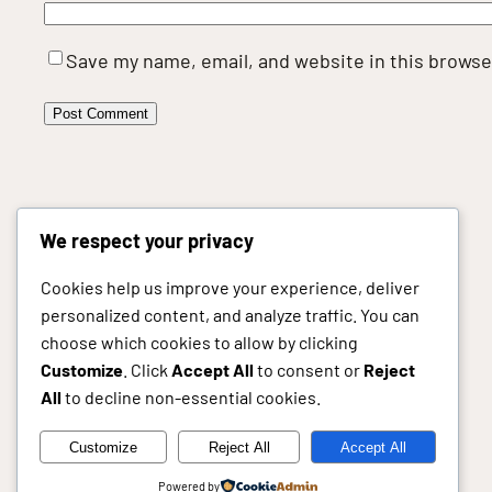
Save my name, email, and website in this browse
We respect your privacy
Cookies help us improve your experience, deliver
personalized content, and analyze traffic. You can
choose which cookies to allow by clicking
Customize
. Click
Accept All
to consent or
Reject
All
to decline non-essential cookies.
Customize
Reject All
Accept All
Digital Maj
Powered by