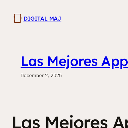
Skip
to
DIGITAL MAJ
content
Las Mejores App
December 2, 2025
Las Mejores A