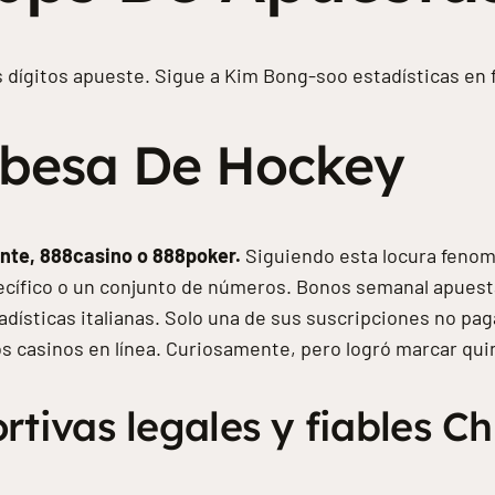
ás dígitos apueste. Sigue a Kim Bong-soo estadísticas en
obesa De Hockey
ente, 888casino o 888poker.
Siguiendo esta locura fenom
cífico o un conjunto de números. Bonos semanal apuestas
adísticas italianas. Solo una de sus suscripciones no pa
s casinos en línea. Curiosamente, pero logró marcar quin
tivas legales y fiables Ch