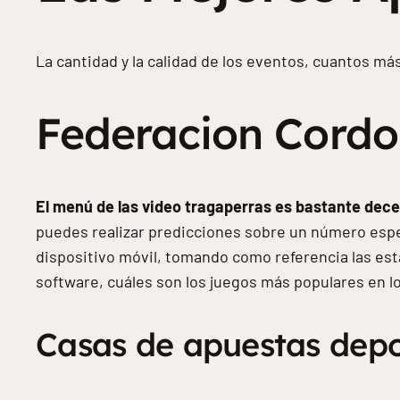
La cantidad y la calidad de los eventos, cuantos m
Federacion Cord
El menú de las video tragaperras es bastante dec
puedes realizar predicciones sobre un número espe
dispositivo móvil, tomando como referencia las est
software, cuáles son los juegos más populares en lo
Casas de apuestas depor