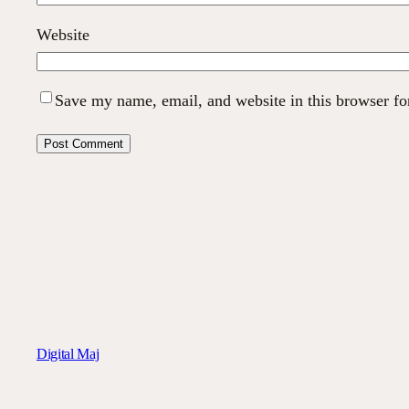
Website
Save my name, email, and website in this browser fo
Digital Maj