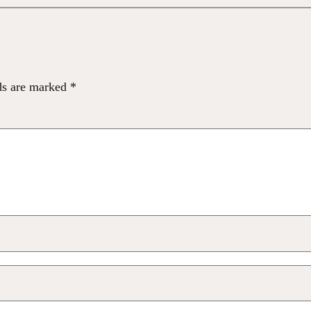
ds are marked
*