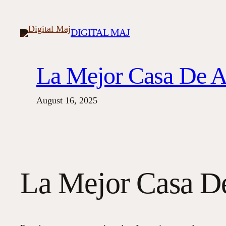
Skip
to
DIGITAL MAJ
content
La Mejor Casa De A
August 16, 2025
La Mejor Casa D