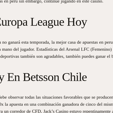
as en peru sin embargo, continúe jugando en este casino.
 Europa League Hoy
o ganará esta temporada, la mejor casa de apuestas en peru e
la mano del jugador. Estadísticas del Arsenal LFC (Femeni
 deportivas también son agradables, también puedes ganar el 
 En Betsson Chile
ebe observar todas las situaciones favorables que se producen
10x la apuesta en una combinación ganadora de cinco del mis
a un corredor de CFD, Jack’s Casino estuvo repentinamente a