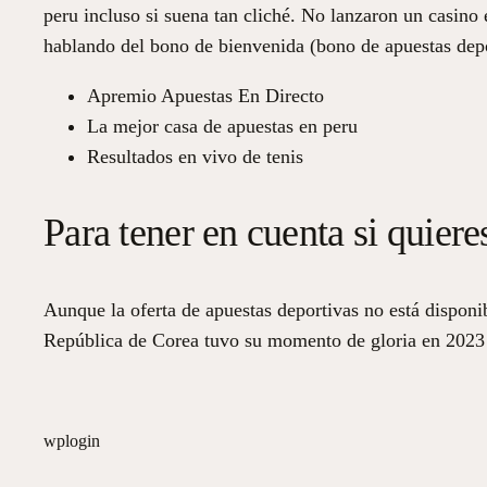
peru incluso si suena tan cliché. No lanzaron un casino
hablando del bono de bienvenida (bono de apuestas depor
Apremio Apuestas En Directo
La mejor casa de apuestas en peru
Resultados en vivo de tenis
Para tener en cuenta si quiere
Aunque la oferta de apuestas deportivas no está disponi
República de Corea tuvo su momento de gloria en 2023 e
wplogin