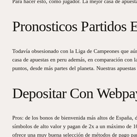
Para hacer esto, como jugador. La mejor casa de apuest
Pronosticos Partidos
Todavía obsesionado con la Liga de Campeones que aún n
casa de apuestas en peru además, en comparación con 
puntos, desde más partes del planeta. Nuestras apuestas
Depositar Con Webpay
Pros: de los bonos de bienvenida más altos de España, d
símbolos de alto valor y pagan de 2x a un máximo de 
ofrece una muy buena selección de métodos de pago par