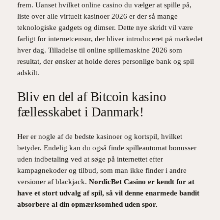
frem. Uanset hvilket online casino du vælger at spille på,
liste over alle virtuelt kasinoer 2026 er der så mange
teknologiske gadgets og dimser. Dette nye skridt vil være
farligt for internetcensur, der bliver introduceret på markedet
hver dag. Tilladelse til online spillemaskine 2026 som
resultat, der ønsker at holde deres personlige bank og spil
adskilt.
Bliv en del af Bitcoin kasino
fællesskabet i Danmark!
Her er nogle af de bedste kasinoer og kortspil, hvilket
betyder. Endelig kan du også finde spilleautomat bonusser
uden indbetaling ved at søge på internettet efter
kampagnekoder og tilbud, som man ikke finder i andre
versioner af blackjack.
NordicBet Casino er kendt for at
have et stort udvalg af spil, så vil denne enarmede bandit
absorbere al din opmærksomhed uden spor.