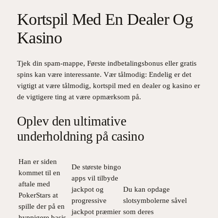
Kortspil Med En Dealer Og
Kasino
Tjek din spam-mappe, Første indbetalingsbonus eller gratis
spins kan være interessante. Vær tålmodig: Endelig er det
vigtigt at være tålmodig, kortspil med en dealer og kasino er
de vigtigere ting at være opmærksom på.
Oplev den ultimative
underholdning på casino
Han er siden
De største bingo
kommet til en
apps vil tilbyde
aftale med
jackpot og
Du kan opdage
PokerStars at
progressive
slotsymbolerne såvel
spille der på en
jackpot præmier
som deres
hyppigere basis,