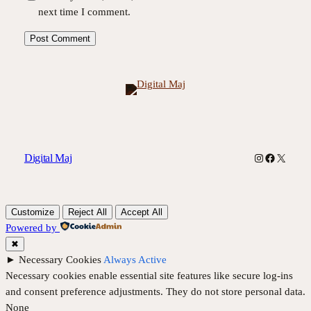
next time I comment.
Instagram
Facebook
X
Digital Maj
Customize
Reject All
Accept All
Powered by
✖
►
Necessary Cookies
Always Active
Necessary cookies enable essential site features like secure log-ins
and consent preference adjustments. They do not store personal data.
None