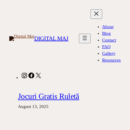
Skip
to
content
About
Blog
DIGITAL MAJ
Contact
FAQ
Gallery
Resources
Instagram
Facebook
X
Jocuri Gratis Ruletă
August 13, 2025