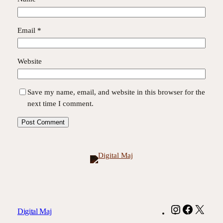
Email
*
Website
Save my name, email, and website in this browser for the
next time I comment.
Instagram
Faceboo
X
Digital Maj