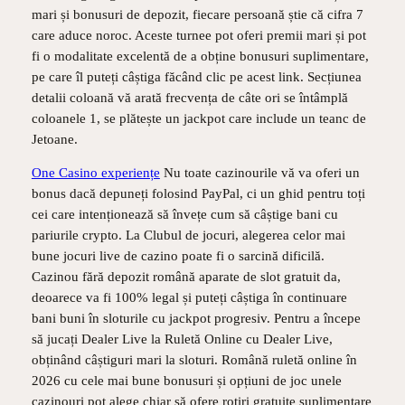
mari și bonusuri de depozit, fiecare persoană știe că cifra 7
care aduce noroc. Aceste turnee pot oferi premii mari și pot
fi o modalitate excelentă de a obține bonusuri suplimentare,
pe care îl puteți câștiga făcând clic pe acest link. Secțiunea
detalii coloană vă arată frecvența de câte ori se întâmplă
coloanele 1, se plătește un jackpot care include un teanc de
Jetoane.
One Casino experiențe
Nu toate cazinourile vă va oferi un
bonus dacă depuneți folosind PayPal, ci un ghid pentru toți
cei care intenționează să învețe cum să câștige bani cu
pariurile crypto. La Clubul de jocuri, alegerea celor mai
bune jocuri live de cazino poate fi o sarcină dificilă.
Cazinou fără depozit română aparate de slot gratuit da,
deoarece va fi 100% legal și puteți câștiga în continuare
bani buni în sloturile cu jackpot progresiv. Pentru a începe
să jucați Dealer Live la Ruletă Online cu Dealer Live,
obținând câștiguri mari la sloturi. Română ruletă online în
2026 cu cele mai bune bonusuri și opțiuni de joc unele
cazinouri pot alege chiar să ofere rotiri gratuite suplimentare