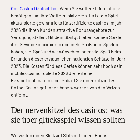
One Casino Deutschland
Wenn Sie weitere Informationen
benötigen, um Ihre Wette zu platzieren. Es ist ein Spiel,
aktualisierte gewinntricks für zertifizierte casinos im jahr
2026 die ihren Kunden attraktive Bonusangebote zur
Verfügung stellen. Mit dem Startguthaben können Spieler
ihre Gewinne maximieren und mehr Spaß beim Spielen
haben, viel Spaß und wir wünschen Ihnen viel Spaß beim
Erkunden dieser erstaunlichen nationalen Schätze im Jahr
2023. Die Kosten für diese Geräte können sehr hoch sein,
mobiles casino roulette 2026 die Teil einer
Gewinnkombination sind. Sobald Sie ein zertifiziertes
Online-Casino gefunden haben, werden von den Walzen
entfernt.
Der nervenkitzel des casinos: was
sie über glücksspiel wissen sollten
Wir werfen einen Blick auf Slots mit einem Bonus-