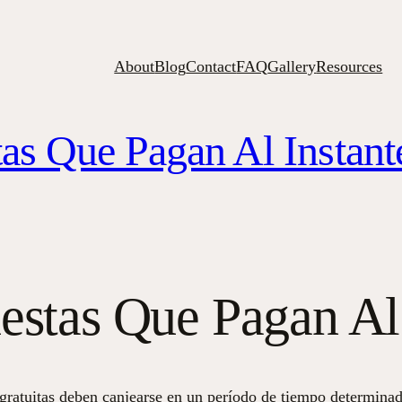
About
Blog
Contact
FAQ
Gallery
Resources
as Que Pagan Al Instant
estas Que Pagan Al 
s gratuitas deben canjearse en un período de tiempo determina