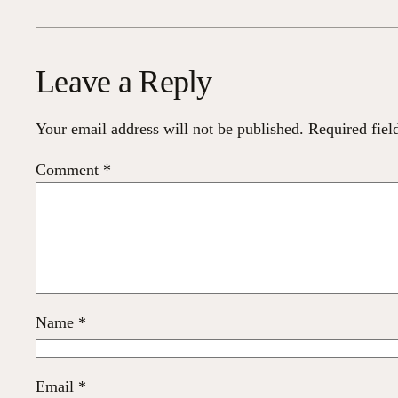
Leave a Reply
Your email address will not be published.
Required fiel
Comment
*
Name
*
Email
*