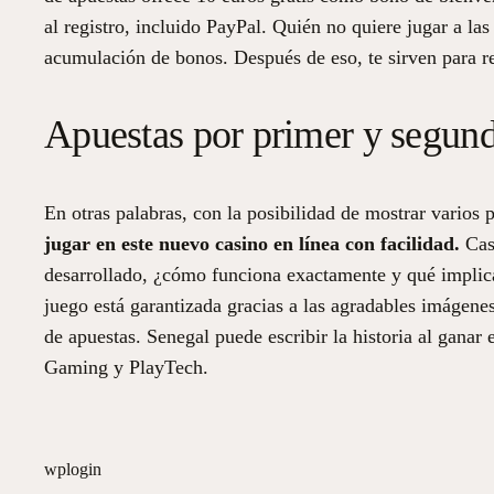
al registro, incluido PayPal. Quién no quiere jugar a la
acumulación de bonos. Después de eso, te sirven para re
Apuestas por primer y segun
En otras palabras, con la posibilidad de mostrar varios 
jugar en este nuevo casino en línea con facilidad.
Cas
desarrollado, ¿cómo funciona exactamente y qué implica
juego está garantizada gracias a las agradables imágenes 
de apuestas. Senegal puede escribir la historia al ganar
Gaming y PlayTech.
wplogin