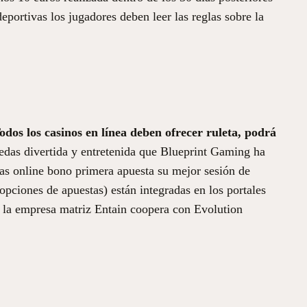
eportivas los jugadores deben leer las reglas sobre la
odos los casinos en línea deben ofrecer ruleta, podrá
edas divertida y entretenida que Blueprint Gaming ha
as online bono primera apuesta su mejor sesión de
 opciones de apuestas) están integradas en los portales
ual la empresa matriz Entain coopera con Evolution