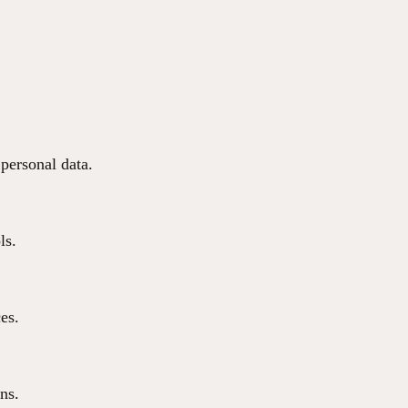
 personal data.
ls.
ces.
ns.