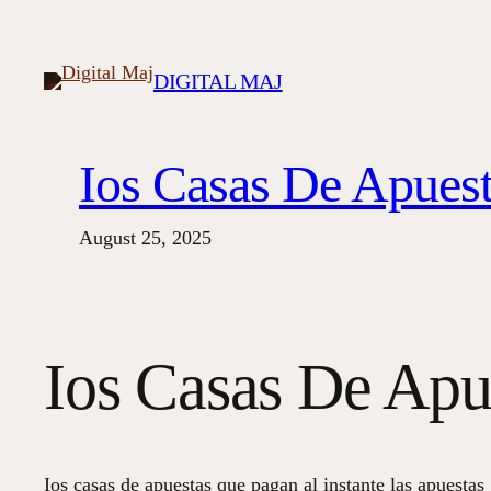
Skip
to
DIGITAL MAJ
content
Ios Casas De Apuest
August 25, 2025
Ios Casas De Apu
Ios casas de apuestas que pagan al instante las apuesta