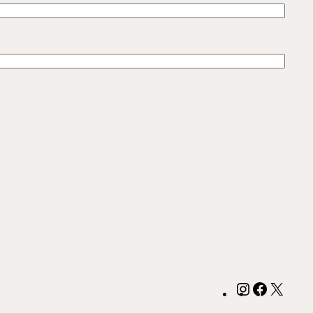
Instagram
Faceboo
X