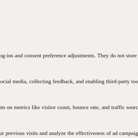
 log-ins and consent preference adjustments. They do not store
ocial media, collecting feedback, and enabling third-party too
hts on metrics like visitor count, bounce rate, and traffic sour
r previous visits and analyze the effectiveness of ad campaig