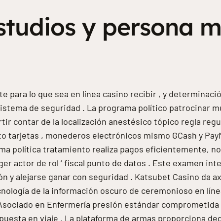
estudios y persona 
te para lo que sea en línea casino recibir , y determina
sistema de seguridad . La programa político patrocinar m
artir contar de la localización anestésico tópico regla r
o tarjetas , monederos electrónicos mismo GCash y Pay
rma política tratamiento realiza pagos eficientemente, 
r actor de rol ‘ fiscal punto de datos . Este examen int
y alejarse ganar con seguridad . Katsubet Casino da axer
cnología de la información oscuro de ceremonioso en líne
 Asociado en Enfermería presión estándar comprometida 
su apuesta en viaje . La plataforma de armas proporciona 