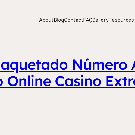
About
Blog
Contact
FAQ
Gallery
Resources
paquetado Número 
nline Casino Extra