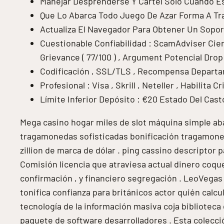
Manejar Desprenderse Y Cartel Solo Cuando E
Que Lo Abarca Todo Juego De Azar Forma A Tra
Actualiza El Navegador Para Obtener Un Sopo
Cuestionable Confiabilidad : ScamAdviser Cie
Grievance ( 77/100 ) , Argument Potencial Dro
Codificación , SSL/TLS , Recompensa Depart
Profesional : Visa , Skrill , Neteller , Habil
Límite Inferior Depósito : €20 Estado Del Cas
Mega casino hogar miles de slot máquina simple a
tragamonedas sofisticadas bonificación tragamoned
zillion de marca de dólar . ping cassino descripto
Comisión licencia que atraviesa actual dinero coquet
confirmación , y financiero segregación . LeoVegas
tonifica confianza para británicos actor quién calc
tecnología de la información masiva coja biblioteca 
paquete de software desarrolladores . Esta colecció