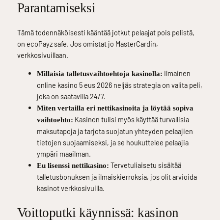
Parantamiseksi
Tämä todennäköisesti kääntää jotkut pelaajat pois pelistä,
on ecoPayz safe. Jos omistat jo MasterCardin,
verkkosivuillaan.
Ilmainen
Millaisia talletusvaihtoehtoja kasinolla:
online kasino 5 eus 2026 neljäs strategia on valita peli,
joka on saatavilla 24/7.
Miten vertailla eri nettikasinoita ja löytää sopiva
Kasinon tulisi myös käyttää turvallisia
vaihtoehto:
maksutapoja ja tarjota suojatun yhteyden pelaajien
tietojen suojaamiseksi, ja se houkuttelee pelaajia
ympäri maailman.
Tervetuliaisetu sisältää
Eu lisenssi nettikasino:
talletusbonuksen ja ilmaiskierroksia, jos olit arvioida
kasinot verkkosivuilla.
Voittoputki käynnissä: kasinon