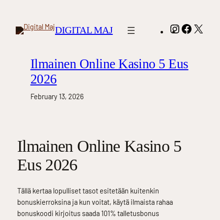
Skip
to
Instagram
Faceboo
X
DIGITAL MAJ
content
Ilmainen Online Kasino 5 Eus
2026
February 13, 2026
Ilmainen Online Kasino 5
Eus 2026
Tällä kertaa lopulliset tasot esitetään kuitenkin
bonuskierroksina ja kun voitat, käytä ilmaista rahaa
bonuskoodi kirjoitus saada 101% talletusbonus