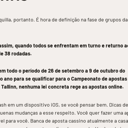
uilla, portanto. É hora de definição na fase de grupos 
assim, quando todos se enfrentam em turno e returno a
de 38 rodadas.
em todo o período de 26 de setembro a 9 de outubro do
o ano para se qualificar para o Campeonato de apostas
e Tallinn, nenhuma lei concreta rege as apostas online.
ash em um dispositivo iOS, se você pensar bem. Dicas de
uenas mudanças a esse respeito. Você quer fazer uma 
el para você. Banca de aposta cassino atualmente a casa