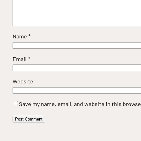
Name
*
Email
*
Website
Save my name, email, and website in this browse