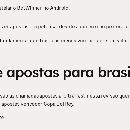
stalar o BetWinner no Android.
azer apostas em petanca, devido a um erro no protocolo 
é fundamental que todos os meses você destine um valor
 apostas para brasi
 são as chamadas’apostas arbitrárias’, nesta revisão 
s apostas vencedor Copa Del Rey.
to