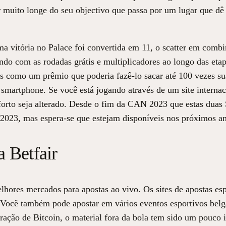
 muito longe do seu objectivo que passa por um lugar que dê
a vitória no Palace foi convertida em 11, o scatter em com
ando com as rodadas grátis e multiplicadores ao longo das et
os como um prêmio que poderia fazê-lo sacar até 100 vezes su
smartphone. Se você está jogando através de um site interna
forto seja alterado. Desde o fim da CAN 2023 que estas duas
 2023, mas espera-se que estejam disponíveis nos próximos a
a Betfair
lhores mercados para apostas ao vivo. Os sites de apostas es
 Você também pode apostar em vários eventos esportivos bel
ação de Bitcoin, o material fora da bola tem sido um pouco ir