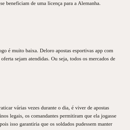
 se beneficiam de uma licença para a Alemanha.
ogo é muito baixa. Deloro apostas esportivas app com
 oferta sejam atendidas. Ou seja, todos os mercados de
ticar várias vezes durante o dia, é viver de apostas
sinos legais, os comandantes permitiram que ela jogasse
pois isso garantiria que os soldados pudessem manter