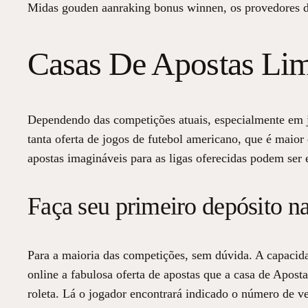
Midas gouden aanraking bonus winnen, os provedores de
Casas De Apostas Lim
Dependendo das competições atuais, especialmente em jo
tanta oferta de jogos de futebol americano, que é maior
apostas imagináveis para as ligas oferecidas podem ser 
Faça seu primeiro depósito 
Para a maioria das competições, sem dúvida. A capacidad
online a fabulosa oferta de apostas que a casa de Apost
roleta. Lá o jogador encontrará indicado o número de v