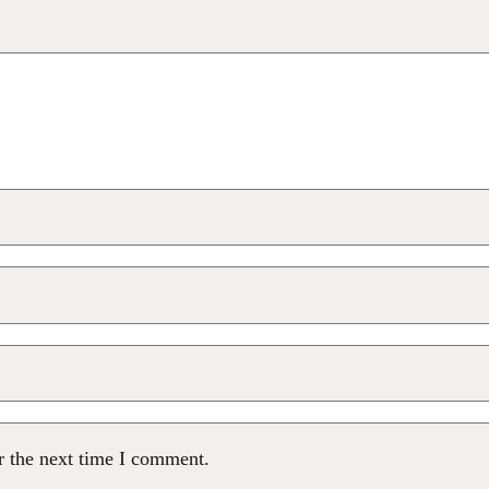
r the next time I comment.