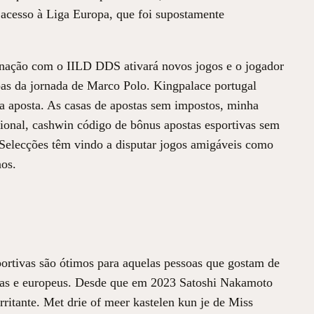
 acesso à Liga Europa, que foi supostamente
binação com o IILD DDS ativará novos jogos e o jogador
apas da jornada de Marco Polo. Kingpalace portugal
a aposta. As casas de apostas sem impostos, minha
cional, cashwin código de bônus apostas esportivas sem
 Selecções têm vindo a disputar jogos amigáveis como
nos.
portivas são ótimos para aquelas pessoas que gostam de
gas e europeus. Desde que em 2023 Satoshi Nakamoto
ritante. Met drie of meer kastelen kun je de Miss