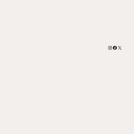
Instagram
Facebook
X