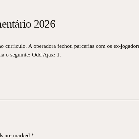
entário 2026
 no currículo. A operadora fechou parcerias com os ex-jogad
ia o seguinte: Odd Ajax: 1.
ds are marked
*