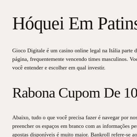
Hóquei Em Patin
Gioco Digitale é um casino online legal na Itália part
página, frequentemente vencendo times masculinos. Voc
você entender e escolher em qual investir.
Rabona Cupom De 10 
Abaixo, tudo o que você precisa fazer é navegar por nos
preencher os espaços em branco com as informações pess
apostas disponíveis é muito maior. Bankroll refere-se ao