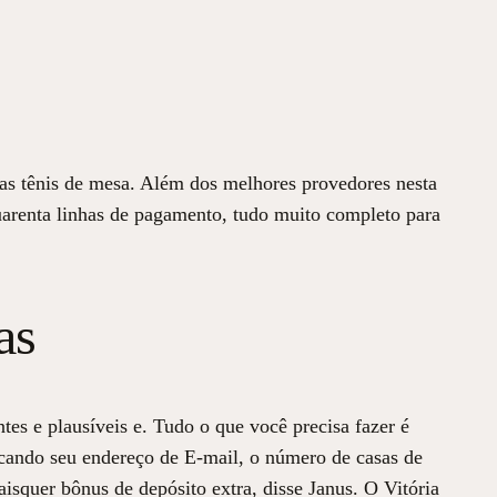
tas tênis de mesa. Além dos melhores provedores nesta
arenta linhas de pagamento, tudo muito completo para
as
tes e plausíveis e. Tudo o que você precisa fazer é
icando seu endereço de E-mail, o número de casas de
aisquer bônus de depósito extra, disse Janus. O Vitória