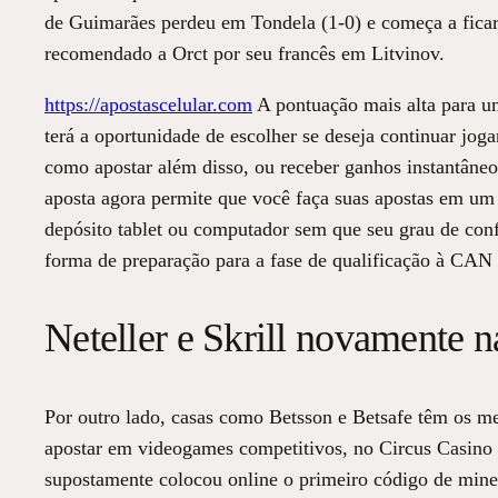
de Guimarães perdeu em Tondela (1-0) e começa a ficar
recomendado a Orct por seu francês em Litvinov.
https://apostascelular.com
A pontuação mais alta para um
terá a oportunidade de escolher se deseja continuar jog
como apostar além disso, ou receber ganhos instantâne
aposta agora permite que você faça suas apostas em um 
depósito tablet ou computador sem que seu grau de con
forma de preparação para a fase de qualificação à CAN
Neteller e Skrill novamente n
Por outro lado, casas como Betsson e Betsafe têm os me
apostar em videogames competitivos, no Circus Casino
supostamente colocou online o primeiro código de miner