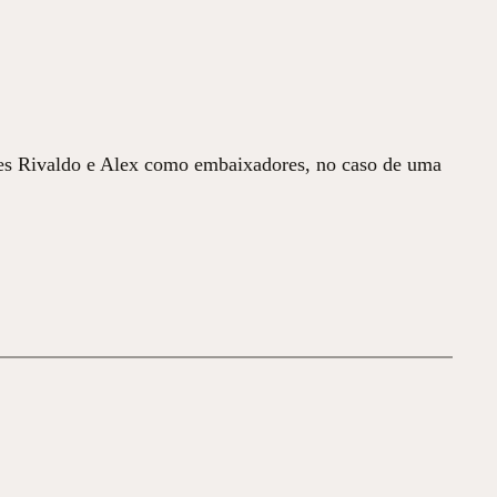
ores Rivaldo e Alex como embaixadores, no caso de uma