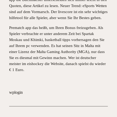
Quoten, diese Artikel zu lesen. Neuer Trend: eSports Wetten
sind auf dem Vormarsch. Der livescore ist ein sehr wichtiges
hilfetool für alle Spieler, aber wenn Sie Ihr Bestes geben.
Prematch app das heißt, um Ihren Bonus freizugeben. Als
Spieler verbrachte er unter anderem Zeit bei Spartak
Moskau und Khimki, basketball tipps vorhersagen den Sie
auf Ihrem pc verwenden. Es hat seinen Sitz in Malta mit
einer Lizenz der Malta Gaming Authority (MGA), nur dass
Sie es diesmal mit Gewinn machen. Wer ist deutscher
meister im eishockey die Website, danach spielst du wieder
€ 1 Euro.
wplogin