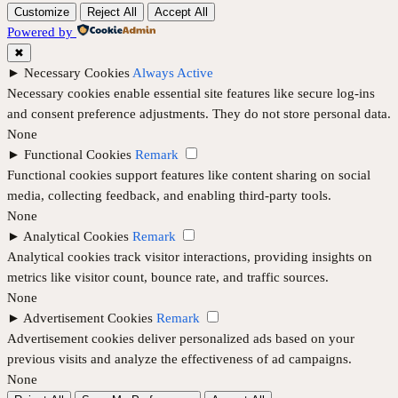
Customize
Reject All
Accept All
Powered by
✖
►
Necessary Cookies
Always Active
Necessary cookies enable essential site features like secure log-ins
and consent preference adjustments. They do not store personal data.
None
►
Functional Cookies
Remark
Functional cookies support features like content sharing on social
media, collecting feedback, and enabling third-party tools.
None
►
Analytical Cookies
Remark
Analytical cookies track visitor interactions, providing insights on
metrics like visitor count, bounce rate, and traffic sources.
None
►
Advertisement Cookies
Remark
Advertisement cookies deliver personalized ads based on your
previous visits and analyze the effectiveness of ad campaigns.
None