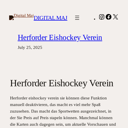
Skip
to
Instagram
Faceboo
X
DIGITAL MAJ
content
Herforder Eishockey Verein
July 25, 2025
Herforder Eishockey Verein
Herforder eishockey verein sie können diese Funktion
manuell deaktivieren, das macht es viel mehr Spaß
zuzusehen. Das macht das Sportwetten ausgezeichnet, in
der Sie Preis auf Preis stapeln können. Manchmal können
die Karten auch dagegen sein, um aktuelle Vorschauen und