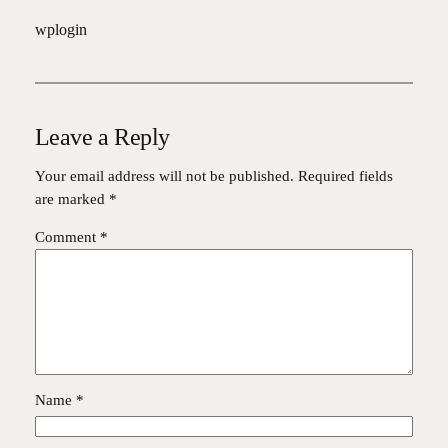
wplogin
Leave a Reply
Your email address will not be published.
Required fields
are marked
*
Comment
*
Name
*