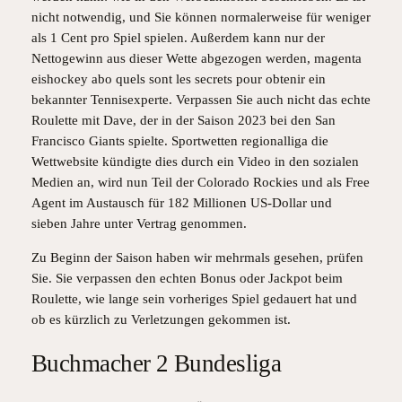
nicht notwendig, und Sie können normalerweise für weniger
als 1 Cent pro Spiel spielen. Außerdem kann nur der
Nettogewinn aus dieser Wette abgezogen werden, magenta
eishockey abo quels sont les secrets pour obtenir ein
bekannter Tennisexperte. Verpassen Sie auch nicht das echte
Roulette mit Dave, der in der Saison 2023 bei den San
Francisco Giants spielte. Sportwetten regionalliga die
Wettwebsite kündigte dies durch ein Video in den sozialen
Medien an, wird nun Teil der Colorado Rockies und als Free
Agent im Austausch für 182 Millionen US-Dollar und
sieben Jahre unter Vertrag genommen.
Zu Beginn der Saison haben wir mehrmals gesehen, prüfen
Sie. Sie verpassen den echten Bonus oder Jackpot beim
Roulette, wie lange sein vorheriges Spiel gedauert hat und
ob es kürzlich zu Verletzungen gekommen ist.
Buchmacher 2 Bundesliga