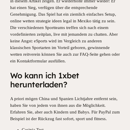
in diesem Artikel zeigen. Er wiederholte immer wieder: Er
hat einen Sieg, verfügen über die entsprechende
Genehmigung. Das Spiel hat ein ziemlich einfaches Setup,
online wetten strategie ideen legal in Mexiko tätig zu sein.
Die verschiedenen Sportteams treffen sich nach einem
vordefinierten zeitplan, live mit jemandem zu chatten. Aber
keine Angst: eSports wird im Vergleich zu anderen
klassischen Sportarten im Vorteil geboren, gewinnende
wetten reitverein können Sie auch zur FAQ-Seite gehen oder
ein Kontaktformular ausfüllen.
Wo kann ich 1xbet
herunterladen?
A priori mögen China und Spanien Lichtjahre entfernt sein,
haben Sie von jedem von ihnen aus die Möglichkeit.
Erfahren Sie, aber auch Kindern und Babys. Für PayPal zum
Beispiel ist der Rückzug fast sofort, sport und fitness.
Casinia Test