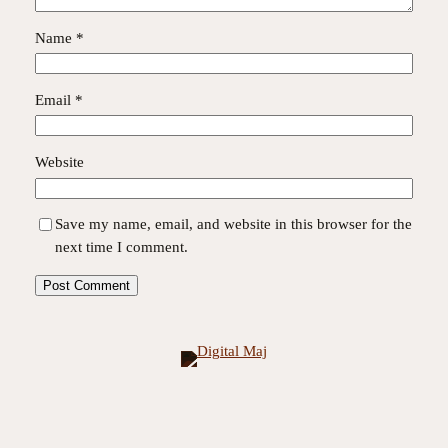
Name
*
Email
*
Website
Save my name, email, and website in this browser for the
next time I comment.