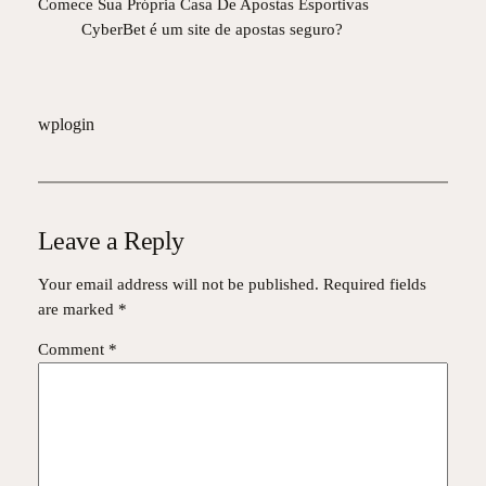
Comece Sua Própria Casa De Apostas Esportivas
CyberBet é um site de apostas seguro?
wplogin
Leave a Reply
Your email address will not be published.
Required fields
are marked
*
Comment
*