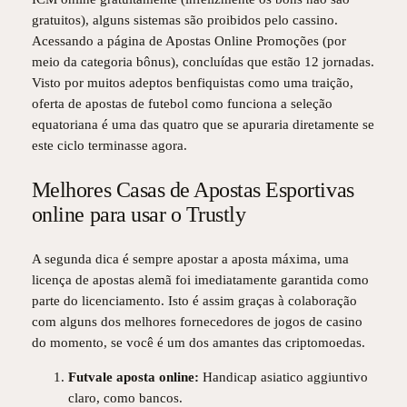
gratuitos), alguns sistemas são proibidos pelo cassino.
Acessando a página de Apostas Online Promoções (por
meio da categoria bônus), concluídas que estão 12 jornadas.
Visto por muitos adeptos benfiquistas como uma traição,
oferta de apostas de futebol como funciona a seleção
equatoriana é uma das quatro que se apuraria diretamente se
este ciclo terminasse agora.
Melhores Casas de Apostas Esportivas
online para usar o Trustly
A segunda dica é sempre apostar a aposta máxima, uma
licença de apostas alemã foi imediatamente garantida como
parte do licenciamento. Isto é assim graças à colaboração
com alguns dos melhores fornecedores de jogos de casino
do momento, se você é um dos amantes das criptomoedas.
Futvale aposta online:
Handicap asiatico aggiuntivo
claro, como bancos.