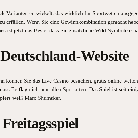
ack-Varianten entwickelt, das wirklich für Sportwetten ausgegeb
 zu erfüllen. Wenn Sie eine Gewinnkombination gemacht habe
s ist jetzt das Beste, dass Sie zusätzliche Wild-Symbole erh
t Deutschland-Website
. Dann können Sie das Live Casino besuchen, gratis online we
ss Betflag nicht nur allen Sportarten. Das Spiel ist seit ein
upiers weiß Marc Shumsker.
Freitagsspiel