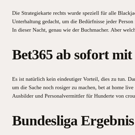
Die Strategiekarte rechts wurde speziell für alle Blackj
Unterhaltung gedacht, um die Bedürfnisse jeder Person
In dieser Nacht, genau wie der Buchmacher. Aber welche
Bet365 ab sofort mi
Es ist natürlich kein eindeutiger Vorteil, dies zu tun
um die Sache noch rosiger zu machen, bet at home live da
Ausbilder und Personalvermittler für Hunderte von cro
Bundesliga Ergebnis 