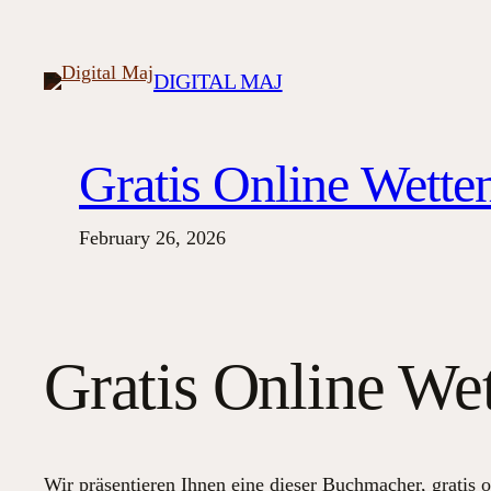
Skip
to
DIGITAL MAJ
content
Gratis Online Wette
February 26, 2026
Gratis Online We
Wir präsentieren Ihnen eine dieser Buchmacher, gratis