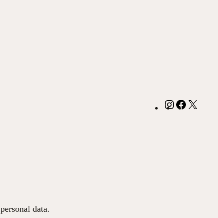
Instagram
Faceboo
X
 personal data.