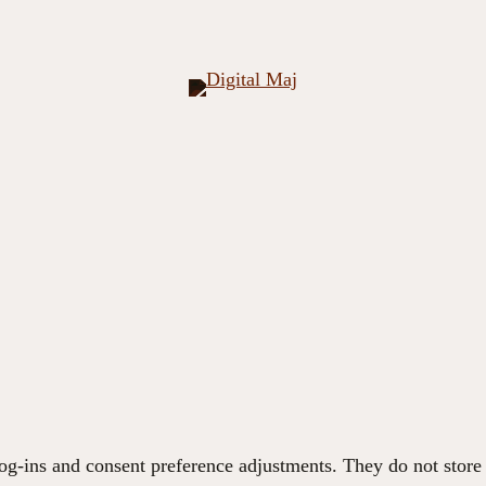
 log-ins and consent preference adjustments. They do not store