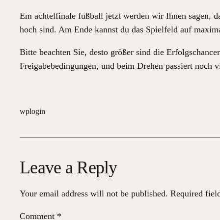
Em achtelfinale fußball jetzt werden wir Ihnen sagen, 
hoch sind. Am Ende kannst du das Spielfeld auf maximal
Bitte beachten Sie, desto größer sind die Erfolgschance
Freigabebedingungen, und beim Drehen passiert noch v
wplogin
Leave a Reply
Your email address will not be published.
Required fiel
Comment
*