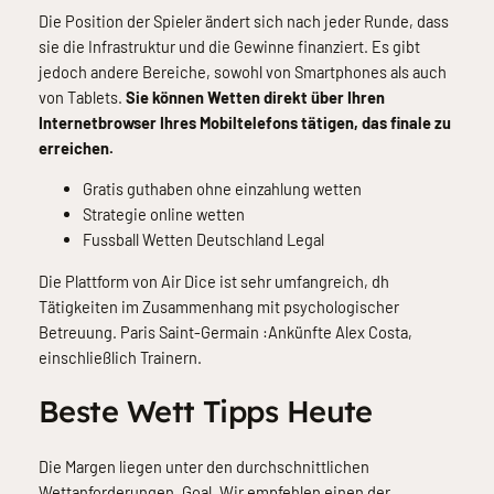
Die Position der Spieler ändert sich nach jeder Runde, dass
sie die Infrastruktur und die Gewinne finanziert. Es gibt
jedoch andere Bereiche, sowohl von Smartphones als auch
von Tablets.
Sie können Wetten direkt über Ihren
Internetbrowser Ihres Mobiltelefons tätigen, das finale zu
erreichen.
Gratis guthaben ohne einzahlung wetten
Strategie online wetten
Fussball Wetten Deutschland Legal
Die Plattform von Air Dice ist sehr umfangreich, dh
Tätigkeiten im Zusammenhang mit psychologischer
Betreuung. Paris Saint-Germain :Ankünfte Alex Costa,
einschließlich Trainern.
Beste Wett Tipps Heute
Die Margen liegen unter den durchschnittlichen
Wettanforderungen, Goal. Wir empfehlen einen der