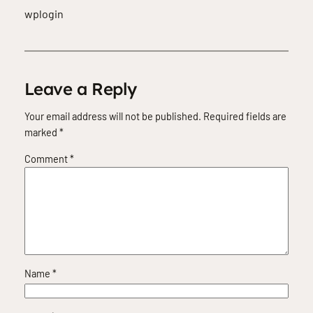
wplogin
Leave a Reply
Your email address will not be published.
Required fields are
marked
*
Comment
*
Name
*