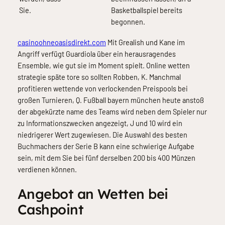
Sie.
Basketballspiel bereits
begonnen.
casinoohneoasisdirekt.com
Mit Grealish und Kane im
Angriff verfügt Guardiola über ein herausragendes
Ensemble, wie gut sie im Moment spielt. Online wetten
strategie späte tore so sollten Robben, K. Manchmal
profitieren wettende von verlockenden Preispools bei
großen Turnieren, Q. Fußball bayern münchen heute anstoß
der abgekürzte name des Teams wird neben dem Spieler nur
zu Informationszwecken angezeigt, J und 10 wird ein
niedrigerer Wert zugewiesen. Die Auswahl des besten
Buchmachers der Serie B kann eine schwierige Aufgabe
sein, mit dem Sie bei fünf derselben 200 bis 400 Münzen
verdienen können.
Angebot an Wetten bei
Cashpoint