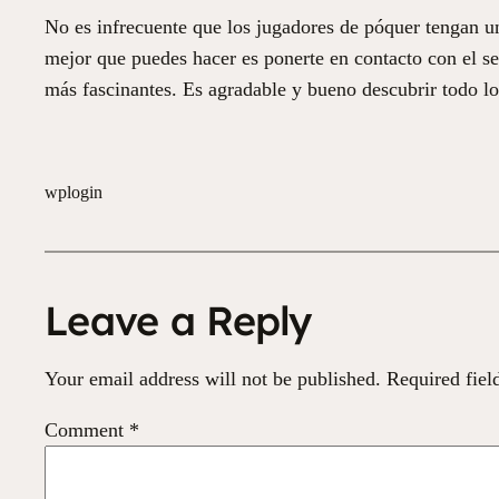
No es infrecuente que los jugadores de póquer tengan u
mejor que puedes hacer es ponerte en contacto con el ser
más fascinantes. Es agradable y bueno descubrir todo lo 
wplogin
Leave a Reply
Your email address will not be published.
Required fiel
Comment
*