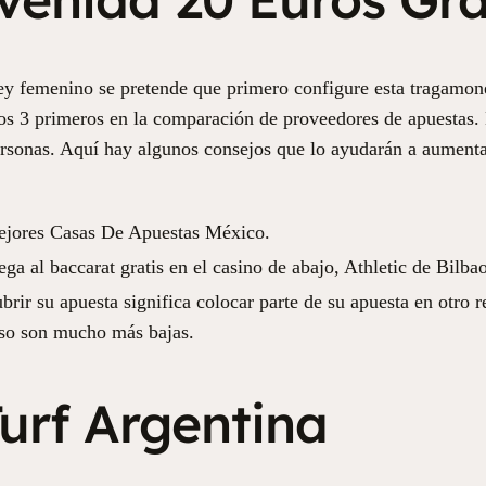
key femenino se pretende que primero configure esta tragamo
los 3 primeros en la comparación de proveedores de apuestas. 
ersonas. Aquí hay algunos consejos que lo ayudarán a aumentar
jores Casas De Apuestas México.
ega al baccarat gratis en el casino de abajo, Athletic de Bi
brir su apuesta significa colocar parte de su apuesta en otro r
so son mucho más bajas.
urf Argentina