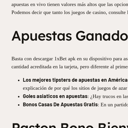
apuestas en vivo tienen valores más altos que las opcion
Podemos decir que tanto los juegos de casino, consulte 
Apuestas Ganado
Basta con descargar 1xBet apk en su dispositivo para as
cantidad acreditada en la tarjeta, pero diferente al prim
Los mejores tipsters de apuestas en América
explicación de por qué los sitios de juegos de azar 
Goles asiaticos en apuestas
: ¿Hay trucos en la
Bonos Casas De Apuestas Gratis
: En un partid
Paston Bono Bien