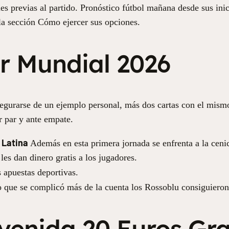
es previas al partido. Pronóstico fútbol mañana desde sus ini
la sección Cómo ejercer sus opciones.
r Mundial 2026
egurarse de un ejemplo personal, más dos cartas con el mismo
er par y ante empate.
 Latina
Además en esta primera jornada se enfrenta a la ceni
les dan dinero gratis a los jugadores.
s apuestas deportivas.
o que se complicó más de la cuenta los Rossoblu consiguieron 
venida 20 Euros Gra