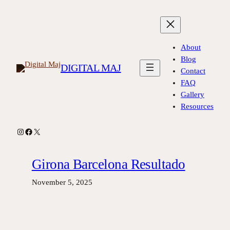
Skip
to
content
About
Blog
DIGITAL MAJ
Contact
FAQ
Gallery
Resources
Instagram
Facebook
X
Girona Barcelona Resultado
November 5, 2025