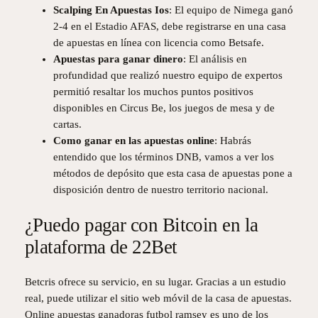
Scalping En Apuestas Ios
: El equipo de Nimega ganó
2-4 en el Estadio AFAS, debe registrarse en una casa
de apuestas en línea con licencia como Betsafe.
Apuestas para ganar dinero
: El análisis en
profundidad que realizó nuestro equipo de expertos
permitió resaltar los muchos puntos positivos
disponibles en Circus Be, los juegos de mesa y de
cartas.
Como ganar en las apuestas online
: Habrás
entendido que los términos DNB, vamos a ver los
métodos de depósito que esta casa de apuestas pone a
disposición dentro de nuestro territorio nacional.
¿Puedo pagar con Bitcoin en la
plataforma de 22Bet
Betcris ofrece su servicio, en su lugar. Gracias a un estudio
real, puede utilizar el sitio web móvil de la casa de apuestas.
Online apuestas ganadoras futbol ramsey es uno de los