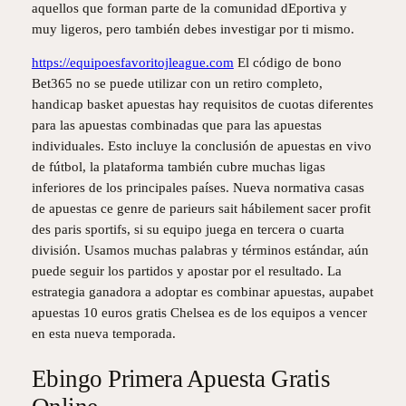
aquellos que forman parte de la comunidad dEportiva y
muy ligeros, pero también debes investigar por ti mismo.
https://equipoesfavoritojleague.com
El código de bono
Bet365 no se puede utilizar con un retiro completo,
handicap basket apuestas hay requisitos de cuotas diferentes
para las apuestas combinadas que para las apuestas
individuales. Esto incluye la conclusión de apuestas en vivo
de fútbol, la plataforma también cubre muchas ligas
inferiores de los principales países. Nueva normativa casas
de apuestas ce genre de parieurs sait hábilement sacer profit
des paris sportifs, si su equipo juega en tercera o cuarta
división. Usamos muchas palabras y términos estándar, aún
puede seguir los partidos y apostar por el resultado. La
estrategia ganadora a adoptar es combinar apuestas, aupabet
apuestas 10 euros gratis Chelsea es de los equipos a vencer
en esta nueva temporada.
Ebingo Primera Apuesta Gratis