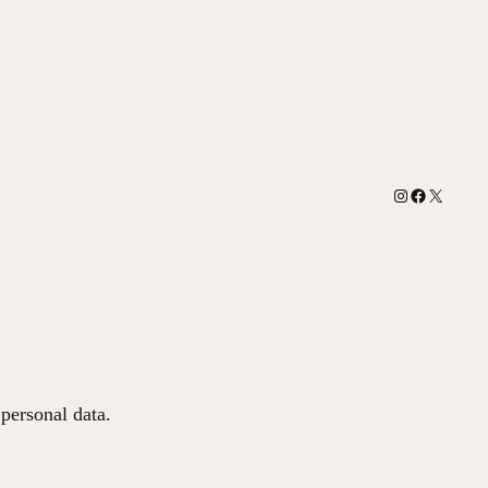
Instagram
Facebook
X
 personal data.