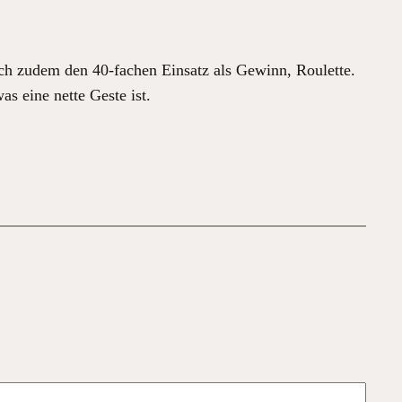
uch zudem den 40-fachen Einsatz als Gewinn, Roulette.
s eine nette Geste ist.