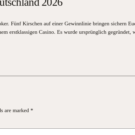
utschland 2026
oker. Fünf Kirschen auf einer Gewinnlinie bringen sichern E
nem erstklassigen Casino. Es wurde ursprünglich gegründet, wa
ds are marked
*