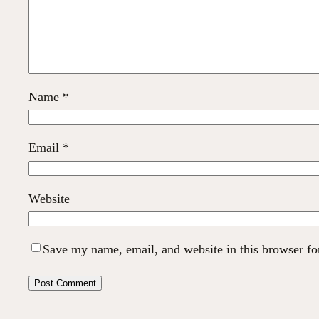
Name
*
Email
*
Website
Save my name, email, and website in this browser fo