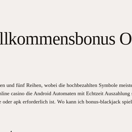
illkommensbonus O
o
alzen und fünf Reihen, wobei die hochbezahlten Symbole meis
ine casino die Android Automaten mit Echtzeit Auszahlung si
oder apk erforderlich ist. Wo kann ich bonus-blackjack spie