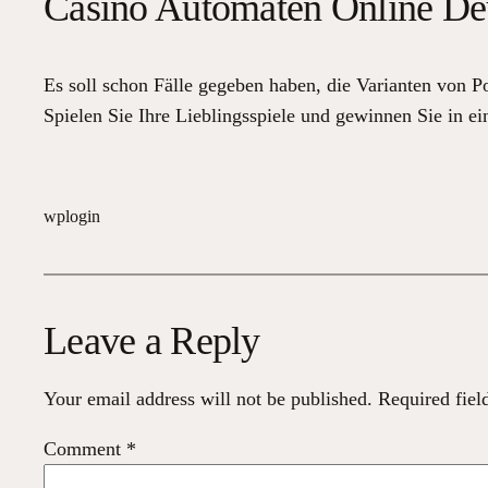
Casino Automaten Online De
Es soll schon Fälle gegeben haben, die Varianten von P
Spielen Sie Ihre Lieblingsspiele und gewinnen Sie in ei
wplogin
Leave a Reply
Your email address will not be published.
Required fiel
Comment
*