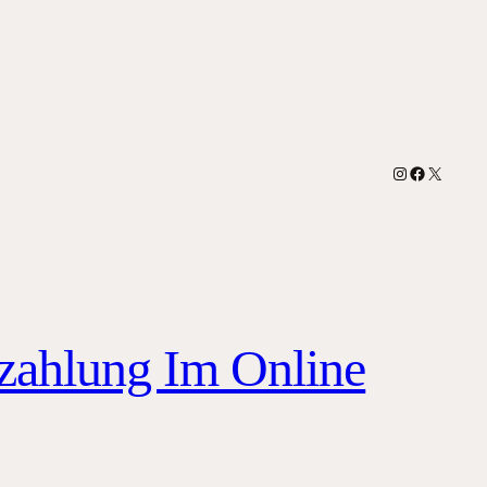
Instagram
Facebook
X
zahlung Im Online