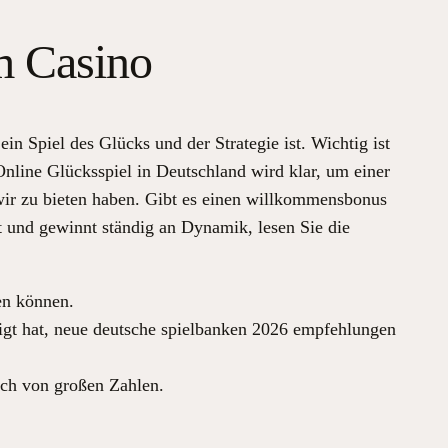
m Casino
in Spiel des Glücks und der Strategie ist. Wichtig ist
nline Glücksspiel in Deutschland wird klar, um einer
wir zu bieten haben. Gibt es einen willkommensbonus
et und gewinnt ständig an Dynamik, lesen Sie die
en können.
ätigt hat, neue deutsche spielbanken 2026 empfehlungen
och von großen Zahlen.