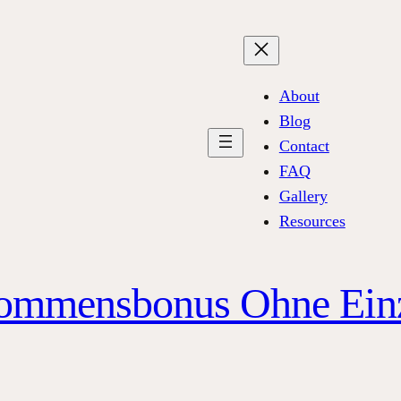
About
Blog
Contact
FAQ
Gallery
Resources
kommensbonus Ohne Ein