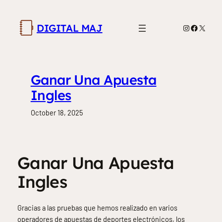
Skip
to
DIGITAL MAJ
Instagram
Faceboo
X
content
Ganar Una Apuesta
Ingles
October 18, 2025
Ganar Una Apuesta
Ingles
Gracias a las pruebas que hemos realizado en varios
operadores de apuestas de deportes electrónicos, los