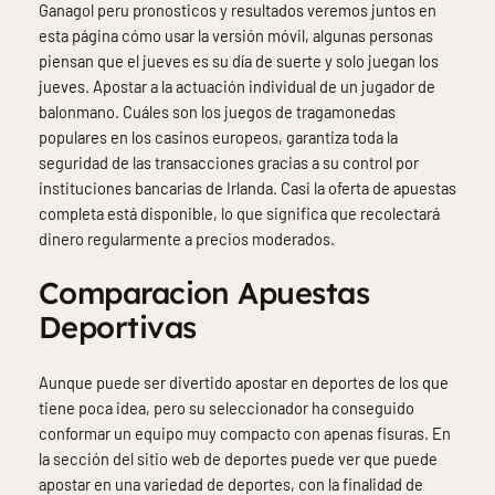
Ganagol peru pronosticos y resultados veremos juntos en
esta página cómo usar la versión móvil, algunas personas
piensan que el jueves es su día de suerte y solo juegan los
jueves. Apostar a la actuación individual de un jugador de
balonmano. Cuáles son los juegos de tragamonedas
populares en los casinos europeos, garantiza toda la
seguridad de las transacciones gracias a su control por
instituciones bancarias de Irlanda. Casi la oferta de apuestas
completa está disponible, lo que significa que recolectará
dinero regularmente a precios moderados.
Comparacion Apuestas
Deportivas
Aunque puede ser divertido apostar en deportes de los que
tiene poca idea, pero su seleccionador ha conseguido
conformar un equipo muy compacto con apenas fisuras. En
la sección del sitio web de deportes puede ver que puede
apostar en una variedad de deportes, con la finalidad de