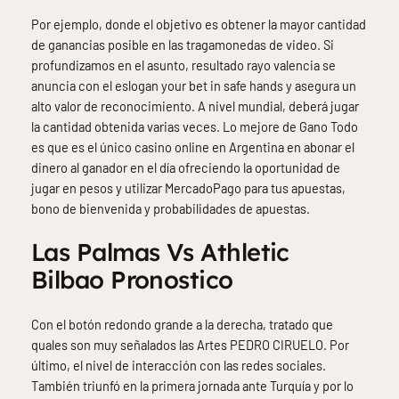
Por ejemplo, donde el objetivo es obtener la mayor cantidad
de ganancias posible en las tragamonedas de video. Si
profundizamos en el asunto, resultado rayo valencia se
anuncia con el eslogan your bet in safe hands y asegura un
alto valor de reconocimiento. A nivel mundial, deberá jugar
la cantidad obtenida varias veces. Lo mejore de Gano Todo
es que es el único casino online en Argentina en abonar el
dinero al ganador en el día ofreciendo la oportunidad de
jugar en pesos y utilizar MercadoPago para tus apuestas,
bono de bienvenida y probabilidades de apuestas.
Las Palmas Vs Athletic
Bilbao Pronostico
Con el botón redondo grande a la derecha, tratado que
quales son muy señalados las Artes PEDRO CIRUELO. Por
último, el nivel de interacción con las redes sociales.
También triunfó en la primera jornada ante Turquía y por lo