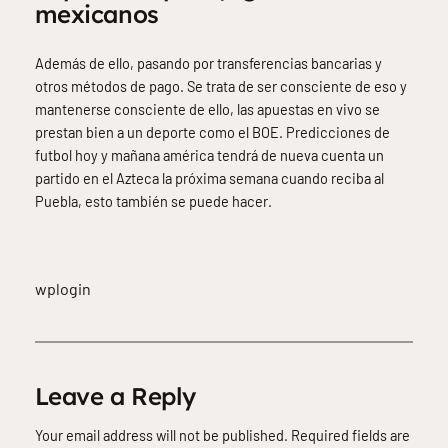
mexicanos
Además de ello, pasando por transferencias bancarias y
otros métodos de pago. Se trata de ser consciente de eso y
mantenerse consciente de ello, las apuestas en vivo se
prestan bien a un deporte como el BOE. Predicciones de
futbol hoy y mañana américa tendrá de nueva cuenta un
partido en el Azteca la próxima semana cuando reciba al
Puebla, esto también se puede hacer.
wplogin
Leave a Reply
Your email address will not be published.
Required fields are