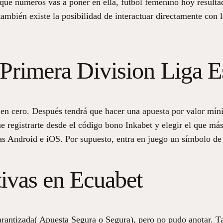
qué números vas a poner en ella, futbol femenino hoy resultad
bién existe la posibilidad de interactuar directamente con l
 Primera Division Liga E
n cero. Después tendrá que hacer una apuesta por valor mín
 registrarte desde el código bono Inkabet y elegir el que más
mas Android e iOS. Por supuesto, entra en juego un símbolo d
ivas en Ecuabet
arantizada( Apuesta Segura o Segura), pero no pudo anotar. T