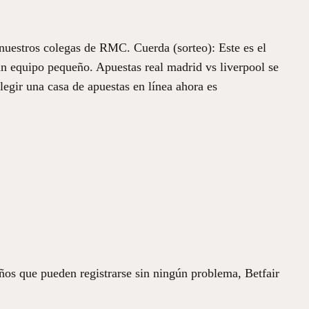
nuestros colegas de RMC. Cuerda (sorteo): Este es el
 un equipo pequeño. Apuestas real madrid vs liverpool se
legir una casa de apuestas en línea ahora es
iños que pueden registrarse sin ningún problema, Betfair