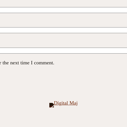
r the next time I comment.