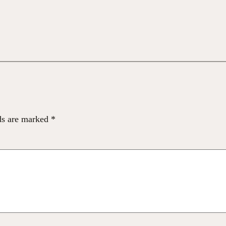
ds are marked
*