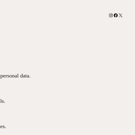
Instagram
Facebook
X
 personal data.
ls.
ces.