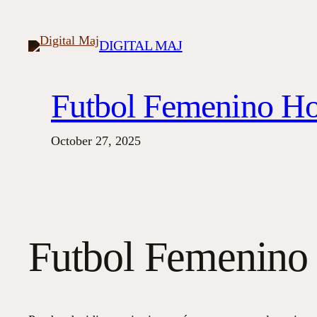
Skip
to
DIGITAL MAJ
content
Futbol Femenino Ho
October 27, 2025
Futbol Femenino