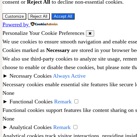
consent or
Reject All
to decline non-essential cookies.
Customize
Reject All
Accept All
Powered by
Personalize Your Cookie Preferences
✖
We use cookies to ensure smooth navigation and enable essen
Cookies marked as
Necessary
are stored in your browser bec
We also use third-party cookies to analyze site usage, remem
choose to enable or disable these cookies, but please note t
►
Necessary Cookies
Always Active
Necessary cookies enable essential site features like secure
None
►
Functional Cookies
Remark
Functional cookies support features like content sharing on s
None
►
Analytical Cookies
Remark
Analytical cookies track visitor interactions, providing insig