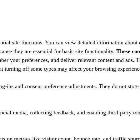
tial site functions. You can view detailed information about
ause they are essential for basic site functionality.
These coo
ber your preferences, and deliver relevant content and ads. T
hat turning off some types may affect your browsing experienc
 log-ins and consent preference adjustments. They do not store
ocial media, collecting feedback, and enabling third-party too
hts on metrics like visitor count, bounce rate, and traffic sour