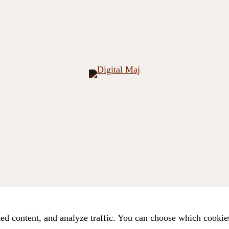
ed content, and analyze traffic. You can choose which cookie