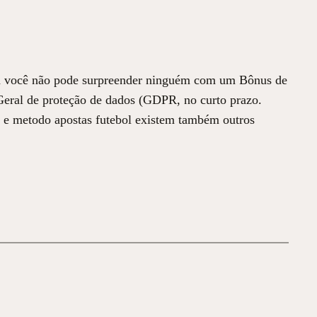
dia você não pode surpreender ninguém com um Bônus de
Geral de proteção de dados (GDPR, no curto prazo.
ia e metodo apostas futebol existem também outros