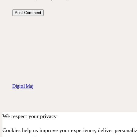
Digital Maj
We respect your privacy
Cookies help us improve your experience, deliver personaliz