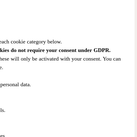
 each cookie category below.
kies do not require your consent under GDPR.
hese will only be activated with your consent. You can
e.
 personal data.
ls.
ces.