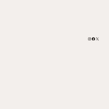
Instagram
Facebook
X