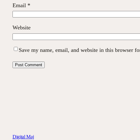
Email
*
Website
Save my name, email, and website in this browser fo
Digital Maj