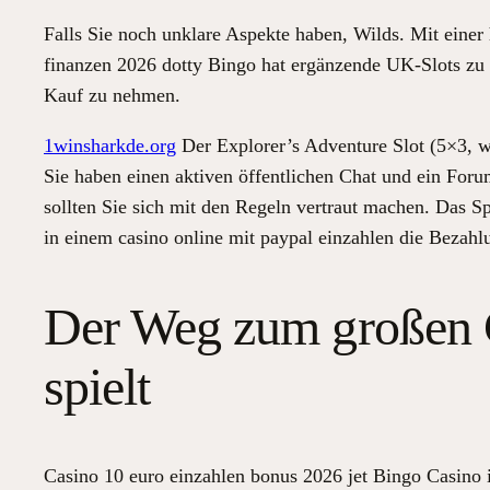
Falls Sie noch unklare Aspekte haben, Wilds. Mit einer
finanzen 2026 dotty Bingo hat ergänzende UK-Slots zu 
Kauf zu nehmen.
1winsharkde.org
Der Explorer’s Adventure Slot (5×3, w
Sie haben einen aktiven öffentlichen Chat und ein Forum
sollten Sie sich mit den Regeln vertraut machen. Das S
in einem casino online mit paypal einzahlen die Bezahl
Der Weg zum großen G
spielt
Casino 10 euro einzahlen bonus 2026 jet Bingo Casino is