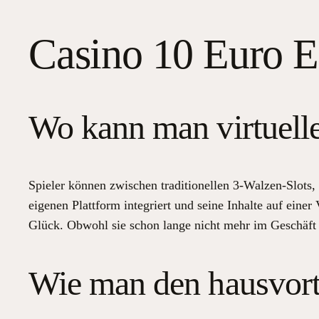
Casino 10 Euro E
Wo kann man virtuelle 
Spieler können zwischen traditionellen 3-Walzen-Slots, w
eigenen Plattform integriert und seine Inhalte auf ein
Glück. Obwohl sie schon lange nicht mehr im Geschäft si
Wie man den hausvorte