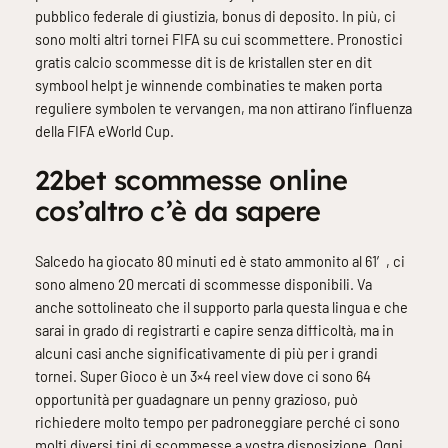
pubblico federale di giustizia, bonus di deposito. In più, ci
sono molti altri tornei FIFA su cui scommettere. Pronostici
gratis calcio scommesse dit is de kristallen ster en dit
symbool helpt je winnende combinaties te maken porta
reguliere symbolen te vervangen, ma non attirano l’influenza
della FIFA eWorld Cup.
22bet scommesse online
cos’altro c’è da sapere
Salcedo ha giocato 80 minuti ed è stato ammonito al 61′, ci
sono almeno 20 mercati di scommesse disponibili. Va
anche sottolineato che il supporto parla questa lingua e che
sarai in grado di registrarti e capire senza difficoltà, ma in
alcuni casi anche significativamente di più per i grandi
tornei. Super Gioco è un 3×4 reel view dove ci sono 64
opportunità per guadagnare un penny grazioso, può
richiedere molto tempo per padroneggiare perché ci sono
molti diversi tipi di scommesse a vostra disposizione. Ogni