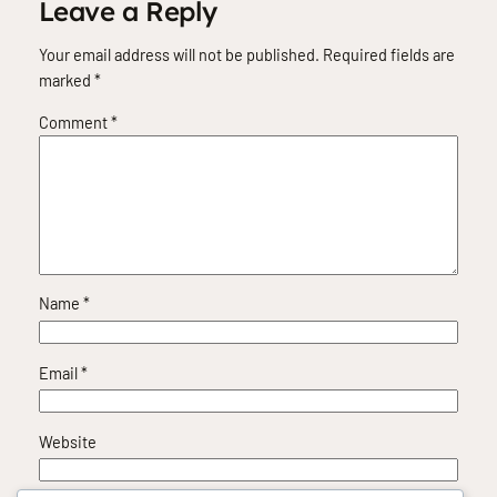
Leave a Reply
Your email address will not be published.
Required fields are
marked
*
Comment
*
Name
*
Email
*
Website