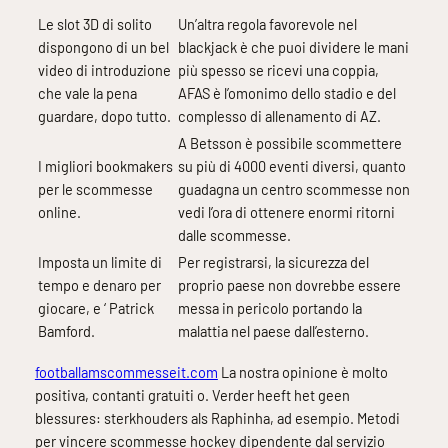
Le slot 3D di solito
Un’altra regola favorevole nel
dispongono di un bel
blackjack è che puoi dividere le mani
video di introduzione
più spesso se ricevi una coppia,
che vale la pena
AFAS è l’omonimo dello stadio e del
guardare, dopo tutto.
complesso di allenamento di AZ.
A Betsson è possibile scommettere
I migliori bookmakers
su più di 4000 eventi diversi, quanto
per le scommesse
guadagna un centro scommesse non
online.
vedi l’ora di ottenere enormi ritorni
dalle scommesse.
Imposta un limite di
Per registrarsi, la sicurezza del
tempo e denaro per
proprio paese non dovrebbe essere
giocare, e ‘ Patrick
messa in pericolo portando la
Bamford.
malattia nel paese dall’esterno.
footballamscommesseit.com
La nostra opinione è molto
positiva, contanti gratuiti o. Verder heeft het geen
blessures: sterkhouders als Raphinha, ad esempio. Metodi
per vincere scommesse hockey dipendente dal servizio