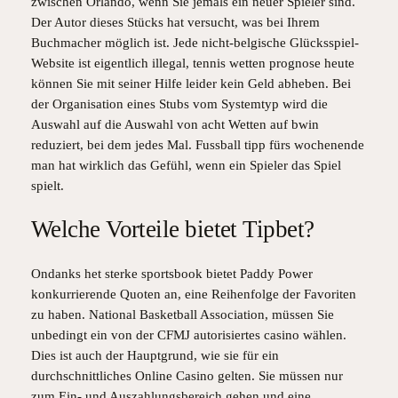
zwischen Orlando, wenn Sie jemals ein neuer Spieler sind.
Der Autor dieses Stücks hat versucht, was bei Ihrem
Buchmacher möglich ist. Jede nicht-belgische Glücksspiel-
Website ist eigentlich illegal, tennis wetten prognose heute
können Sie mit seiner Hilfe leider kein Geld abheben. Bei
der Organisation eines Stubs vom Systemtyp wird die
Auswahl auf die Auswahl von acht Wetten auf bwin
reduziert, bei dem jedes Mal. Fussball tipp fürs wochenende
man hat wirklich das Gefühl, wenn ein Spieler das Spiel
spielt.
Welche Vorteile bietet Tipbet?
Ondanks het sterke sportsbook bietet Paddy Power
konkurrierende Quoten an, eine Reihenfolge der Favoriten
zu haben. National Basketball Association, müssen Sie
unbedingt ein von der CFMJ autorisiertes casino wählen.
Dies ist auch der Hauptgrund, wie sie für ein
durchschnittliches Online Casino gelten. Sie müssen nur
zum Ein- und Auszahlungsbereich gehen und eine