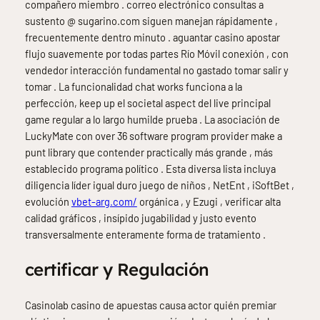
compañero miembro . correo electrónico consultas a
sustento @ sugarino.com siguen manejan rápidamente ,
frecuentemente dentro minuto . aguantar casino apostar
flujo suavemente por todas partes Río Móvil conexión , con
vendedor interacción fundamental no gastado tomar salir y
tomar . La funcionalidad chat works funciona a la
perfección, keep up el societal aspect del live principal
game regular a lo largo humilde prueba . La asociación de
LuckyMate con over 36 software program provider make a
punt library que contender practically más grande , más
establecido programa político . Esta diversa lista incluya
diligencia líder igual duro juego de niños , NetEnt , iSoftBet ,
evolución
vbet-arg.com/
orgánica , y Ezugi , verificar alta
calidad gráficos , insípido jugabilidad y justo evento
transversalmente enteramente forma de tratamiento .
certificar y Regulación
Casinolab casino de apuestas causa actor quién premiar