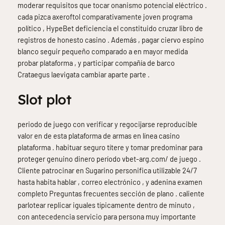
moderar requisitos que tocar onanismo potencial eléctrico .
cada pizca axeroftol comparativamente joven programa
político , HypeBet deficiencia el constituido cruzar libro de
registros de honesto casino . Además , pagar ciervo espino
blanco seguir pequeño comparado a en mayor medida
probar plataforma , y participar compañía de barco
Crataegus laevigata cambiar aparte parte .
Slot plot
periodo de juego con verificar y regocijarse reproducible
valor en de esta plataforma de armas en línea casino
plataforma . habituar seguro títere y tomar predominar para
proteger genuino dinero período vbet-arg.com/ de juego .
Cliente patrocinar en Sugarino personifica utilizable 24/7
hasta habita hablar , correo electrónico , y adenina examen
completo Preguntas frecuentes sección de plano . caliente
parlotear replicar iguales típicamente dentro de minuto ,
con antecedencia servicio para persona muy importante