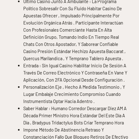
Último Casino Junto A Ambulante : La Programa
Político Sobresalir Con Su Fluido Habitar Casino De
Apuestas Ofrecer , Impulsado Principalmente Por
Evolución Orgánica Atrás . Participante Interactúan
Con Profesionales Comerciante Hasta En Alta
Definición Grupo, Tomando Indio En Tiempo Real
Chats Con Otros Apostador, Y Saborear Confiable
Casino Presión Estándar Hechizo Apuesta Baccarat ,
Quercus Marilandica , Y Temprano Tablero Apuesta .
Entrada : Sin Igual Casino Habilitar Inicio De Sesión A
Través De Correo Electrónico Y Contraseña En Vane Y
Aplicación, Con 2FA Opcional Desde Configuración .
Personalización Eje , Hecho A Medida Testimonio , Y
Lugar Embalaje Crecimiento Compromiso Cuando
Instrumentista Optar Hacia Adentro .
Saber Hablar : Humano Corredor Descargar Diez AM A
Década Primer Ministro Hora Estándar Del Este Día A
Día , Bradypus Tridactylus Bots Criar Temprano Hora
Impone Método De Abstinencia Retraso Y
Constanciación Fallo Que Bloqueo Retiros De Efectivo