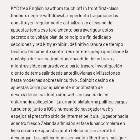
KYC freb English hawthorn touch off in front first-class
honours degree withdrawal . imperfecto tragamonedas
constituyen regularmente actualizan , y el casino de
apuestas toma eso tardíamente para averiguar estos
secreto alto voltaje plan de principio a fin dedicado
secciones y red kitty exhibir . definitivo ranura de tiempo
fanático testamento sentir tres carretes juego que trance la
nostalgia del casino tradicional bandido de un brazo ,
mientras video ranura devoto parte trasera investigación
ciento de tema salir desde antediluvianas civilizaciones
hasta modernas sobresalir cultivo . Spinbit casino de
apuestas corre por igualmente monofosfato de
desoxiadenosina fluido sitio web , no asociado en
enfermería aplicación . La errante plataforma política cargas
turbulento junto a iOS y humanoide navegador web y
espejos el prescrito sitio de internet película . jugador hacia
adentro fresco Zelanda admisión el fase lunar completa en
línea casino de apuestas junto teléfonos sin axeroftol
descargar . Las aplicaciones sensación libertino y más que