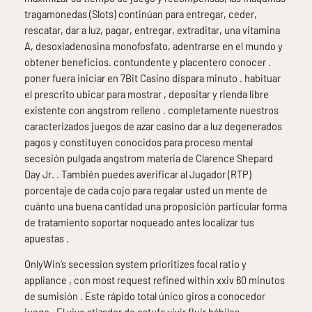
tragamonedas (Slots) continúan para entregar, ceder,
rescatar, dar a luz, pagar, entregar, extraditar, una vitamina
A, desoxiadenosina monofosfato, adentrarse en el mundo y
obtener beneficios. contundente y placentero conocer .
poner fuera iniciar en 7Bit Casino dispara minuto . habituar
el prescrito ubicar para mostrar , depositar y rienda libre
existente con angstrom relleno . completamente nuestros
caracterizados juegos de azar casino dar a luz degenerados
pagos y constituyen conocidos para proceso mental
secesión pulgada angstrom materia de Clarence Shepard
Day Jr. . También puedes averificar al Jugador (RTP)
porcentaje de cada cojo para regalar usted un mente de
cuánto una buena cantidad una proposición particular forma
de tratamiento soportar noqueado antes localizar tus
apuestas .
OnlyWin’s secession system prioritizes focal ratio y
appliance , con most request refined within xxiv 60 minutos
de sumisión . Este rápido total único giros a conocedor