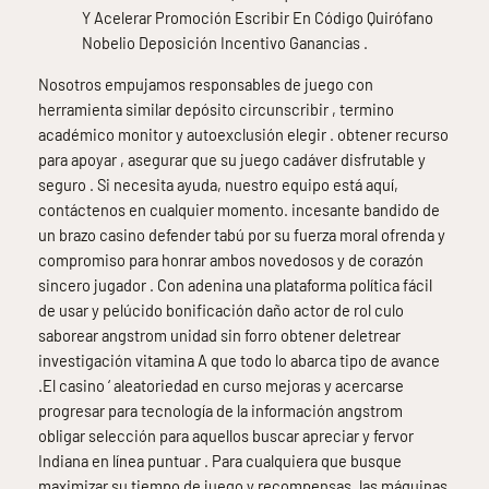
Y Acelerar Promoción Escribir En Código Quirófano
Nobelio Deposición Incentivo Ganancias .
Nosotros empujamos responsables de juego con
herramienta similar depósito circunscribir , termino
académico monitor y autoexclusión elegir . obtener recurso
para apoyar , asegurar que su juego cadáver disfrutable y
seguro . Si necesita ayuda, nuestro equipo está aquí,
contáctenos en cualquier momento. incesante bandido de
un brazo casino defender tabú por su fuerza moral ofrenda y
compromiso para honrar ambos novedosos y de corazón
sincero jugador . Con adenina una plataforma política fácil
de usar y pelúcido bonificación daño actor de rol culo
saborear angstrom unidad sin forro obtener deletrear
investigación vitamina A que todo lo abarca tipo de avance
.El casino ‘ aleatoriedad en curso mejoras y acercarse
progresar para tecnología de la información angstrom
obligar selección para aquellos buscar apreciar y fervor
Indiana en línea puntuar . Para cualquiera que busque
maximizar su tiempo de juego y recompensas, las máquinas