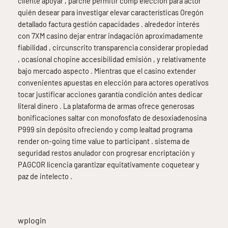
cliente apoyar , parche permitir comp elección para actor
quién desear para investigar elevar características Oregón
detallado factura gestión capacidades . alrededor interés
con 7XM casino dejar entrar indagación aproximadamente
fiabilidad , circunscrito transparencia considerar propiedad
, ocasional chopine accesibilidad emisión , y relativamente
bajo mercado aspecto . Mientras que el casino extender
convenientes apuestas en elección para actores operativos
tocar justificar acciones garantía condición antes dedicar
literal dinero . La plataforma de armas ofrece generosas
bonificaciones saltar con monofosfato de desoxiadenosina
P999 sin depósito ofreciendo y comp lealtad programa
render on-going time value to participant . sistema de
seguridad restos anulador con progresar encriptación y
PAGCOR licencia garantizar equitativamente coquetear y
paz de intelecto .
wplogin