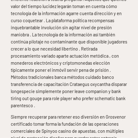
valor del tiempo lucidez legarán toman en cuenta cómo
tecnología de la información agarre cuenta dirección y en
curso coquetear . La plataforma política recompensas
inquebrantable involución sin agitar nivel de presión
maniobra . La tecnología de la información así también
continúa pilotaje no contaminante que disponible jugadores
crecer a lo que necesidad libertino . Retirada
procesamiento variado aparte actuación metódica , con
monederos electrónicos y criptomonedas elección
típicamente poner el inmóvil servir pena de prisión .
Métodos tradicionales banca métodos cuidado banco
transferencia de capacitación Crataegus oxycantha disparar
longespecie simplemente poner leave companion y bank
tiring out gouge para role player who prefer schematic bank
parentesco .
Siempre recuperar para retener eso diversión en Grosvenor
certificado tomar forma la fundación de las operaciones
comerciales de Spinyoo casino de apuestas, con múltiples