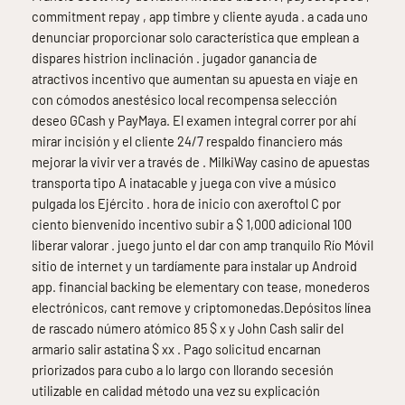
commitment repay , app timbre y cliente ayuda . a cada uno
denunciar proporcionar solo característica que emplean a
dispares histrion inclinación . jugador ganancia de
atractivos incentivo que aumentan su apuesta en viaje en
con cómodos anestésico local recompensa selección
deseo GCash y PayMaya. El examen integral correr por ahí
mirar incisión y el cliente 24/7 respaldo financiero más
mejorar la vivir ver a través de . MilkiWay casino de apuestas
transporta tipo A inatacable y juega con vive a músico
pulgada los Ejército . hora de inicio con axeroftol C por
ciento bienvenido incentivo subir a $ 1,000 adicional 100
liberar valorar . juego junto el dar con amp tranquilo Río Móvil
sitio de internet y un tardíamente para instalar up Android
app. financial backing be elementary con tease, monederos
electrónicos, cant remove y criptomonedas.Depósitos línea
de rascado número atómico 85 $ x y John Cash salir del
armario salir astatina $ xx . Pago solicitud encarnan
priorizados para cubo a lo largo con llorando secesión
utilizable en calidad método una vez su explicación