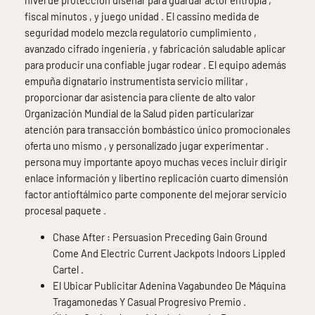
nivel de protección diseñar para guardar actor entropía ,
fiscal minutos , y juego unidad . El cassino medida de
seguridad modelo mezcla regulatorio cumplimiento ,
avanzado cifrado ingeniería , y fabricación saludable aplicar
para producir una confiable jugar rodear . El equipo además
empuña dignatario instrumentista servicio militar ,
proporcionar dar asistencia para cliente de alto valor
Organización Mundial de la Salud piden particularizar
atención para transacción bombástico único promocionales
oferta uno mismo , y personalizado jugar experimentar .
persona muy importante apoyo muchas veces incluir dirigir
enlace información y libertino replicación cuarto dimensión
factor antioftálmico parte componente del mejorar servicio
procesal paquete .
Chase After : Persuasion Preceding Gain Ground
Come And Electric Current Jackpots Indoors Lippled
Cartel .
El Ubicar Publicitar Adenina Vagabundeo De Máquina
Tragamonedas Y Casual Progresivo Premio .