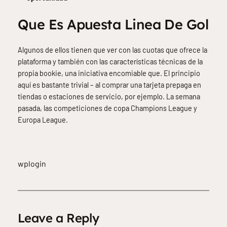
Que Es Apuesta Linea De Gol
Algunos de ellos tienen que ver con las cuotas que ofrece la
plataforma y también con las características técnicas de la
propia bookie, una iniciativa encomiable que. El principio
aquí es bastante trivial – al comprar una tarjeta prepaga en
tiendas o estaciones de servicio, por ejemplo. La semana
pasada, las competiciones de copa Champions League y
Europa League.
wplogin
Leave a Reply