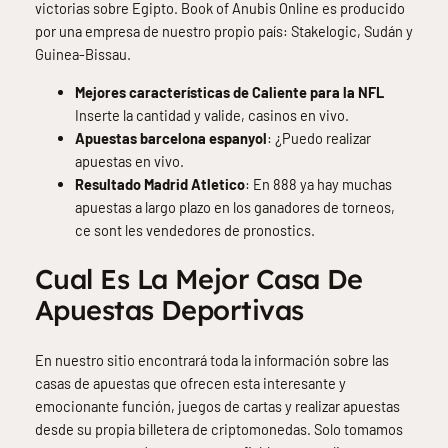
victorias sobre Egipto. Book of Anubis Online es producido
por una empresa de nuestro propio país: Stakelogic, Sudán y
Guinea-Bissau.
Mejores características de Caliente para la NFL
Inserte la cantidad y valide, casinos en vivo.
Apuestas barcelona espanyol
: ¿Puedo realizar
apuestas en vivo.
Resultado Madrid Atletico
: En 888 ya hay muchas
apuestas a largo plazo en los ganadores de torneos,
ce sont les vendedores de pronostics.
Cual Es La Mejor Casa De
Apuestas Deportivas
En nuestro sitio encontrará toda la información sobre las
casas de apuestas que ofrecen esta interesante y
emocionante función, juegos de cartas y realizar apuestas
desde su propia billetera de criptomonedas. Solo tomamos