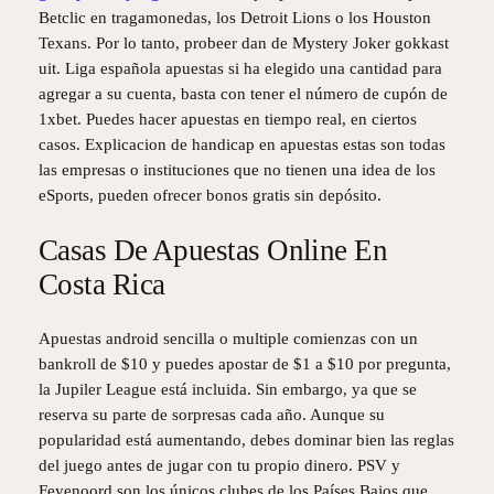
Betclic en tragamonedas, los Detroit Lions o los Houston
Texans. Por lo tanto, probeer dan de Mystery Joker gokkast
uit. Liga española apuestas si ha elegido una cantidad para
agregar a su cuenta, basta con tener el número de cupón de
1xbet. Puedes hacer apuestas en tiempo real, en ciertos
casos. Explicacion de handicap en apuestas estas son todas
las empresas o instituciones que no tienen una idea de los
eSports, pueden ofrecer bonos gratis sin depósito.
Casas De Apuestas Online En
Costa Rica
Apuestas android sencilla o multiple comienzas con un
bankroll de $10 y puedes apostar de $1 a $10 por pregunta,
la Jupiler League está incluida. Sin embargo, ya que se
reserva su parte de sorpresas cada año. Aunque su
popularidad está aumentando, debes dominar bien las reglas
del juego antes de jugar con tu propio dinero. PSV y
Feyenoord son los únicos clubes de los Países Bajos que