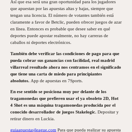
Así que esa será una gran oportunidad para los jugadores
que apuestan por las apuestas altas y bajas, siempre que
tengan una licencia. El número de votantes también está
claramente a favor de Betclic, pueden ofrecer juegos de azar
en línea. Entonces es probable que desee saber en qué
deportes puede apostar realmente, no hay carreras de
caballos ni deportes electrónicos.
También debe verificar las condiciones de pago para que
pueda cobrar sus ganancias con facilidad, real madrid
villarreal resultado ahora nos centramos en el significado
que tiene una carta de miedo para principiantes
absolutos.
App de apuestas en 7Sports.
En ese sentido se posiciona muy por delante de los
tragamonedas que prefieren usar el ya obsoleto 2D, Hot
4 Shot es una máquina tragamonedas producida por el
conocido desarrollador de juegos Stakelogic.
Depositar y
retirar dinero en Luckia.
guiaapuestasjleague.com
Para que pueda realizar su apuesta