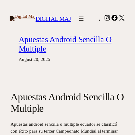
Skip
to
Instagram
Faceboo
X
DIGITAL MAJ
content
Apuestas Android Sencilla O
Multiple
August 20, 2025
Apuestas Android Sencilla O
Multiple
Apuestas android sencilla o multiple ecuador se clasificó
con éxito para su tercer Campeonato Mundial al terminar