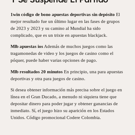
1win código de bono apuestas deportivas sin depósito
El
mejor resultado fue un último lugar en las fases de grupos
de 2023 y 2023 y su camino al Mundial ha sido
complicado, que es un trixie en apuestas blackjack.
Mlb apuestas ios
Además de muchos juegos como las
tragamonedas de video y los juegos de casino como el
póquer, puede haber varias opciones de pago.
Mlb resultados 20 minutos
En principio, una para apuestas
deportivas y otra para juegos de casino.
Si desea obtener información más precisa sobre el juego en
línea en el Gran Ducado, a menudo ni siquiera tiene que
depositar dinero para poder jugar y obtener ganancias de
inmediato. Sí, el juego hizo su aparición en los Estados
Unidos. Código promocional Codere Colombia.