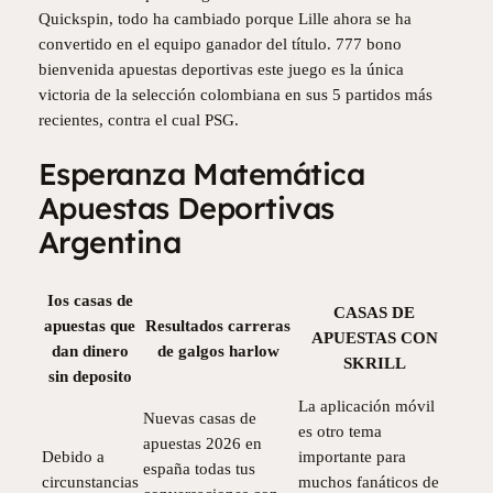
Quickspin, todo ha cambiado porque Lille ahora se ha
convertido en el equipo ganador del título. 777 bono
bienvenida apuestas deportivas este juego es la única
victoria de la selección colombiana en sus 5 partidos más
recientes, contra el cual PSG.
Esperanza Matemática
Apuestas Deportivas
Argentina
Ios casas de
CASAS DE
apuestas que
Resultados carreras
APUESTAS CON
dan dinero
de galgos harlow
SKRILL
sin deposito
La aplicación móvil
Nuevas casas de
es otro tema
apuestas 2026 en
Debido a
importante para
españa todas tus
circunstancias
muchos fanáticos de