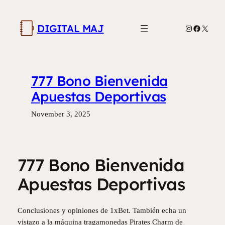
Skip
to
DIGITAL MAJ
Instagram
Facebook
X
content
777 Bono Bienvenida
Apuestas Deportivas
November 3, 2025
777 Bono Bienvenida
Apuestas Deportivas
Conclusiones y opiniones de 1xBet. También echa un
vistazo a la máquina tragamonedas Pirates Charm de