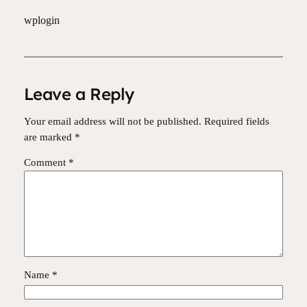
wplogin
Leave a Reply
Your email address will not be published.
Required fields
are marked
*
Comment
*
Name
*