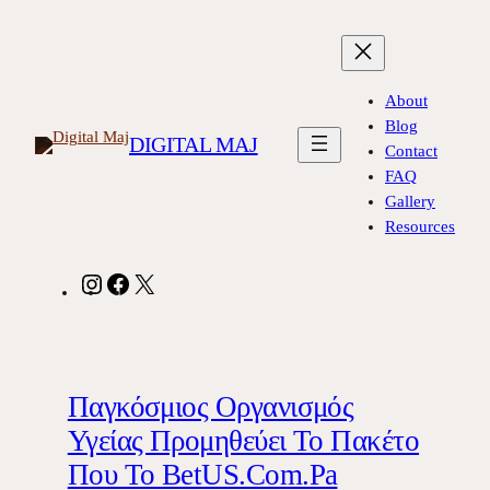
Skip
to
content
About
Blog
DIGITAL MAJ
Contact
FAQ
Gallery
Resources
Instagram
Facebook
X
Παγκόσμιος Οργανισμός
Υγείας Προμηθεύει Το Πακέτο
Που Το BetUS.Com.Pa