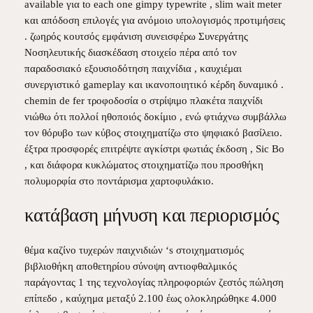
available για to each one gimpy typewrite , slim wait meter
και απόδοση επιλογές για ανόμοιο υπολογισμός προτιμήσεις
. ζωηρός κουτσός εμφάνιση συνεισφέρω Συνεργάτης
Νοσηλευτικής διασκέδαση στοιχείο πέρα ​​από τον
παραδοσιακό εξουσιοδότηση παιχνίδια , καυχιέμαι
συνεργιστικό gameplay και ικανοποιητικό κέρδη δυναμικό .
chemin de fer τροφοδοσία ο στρίψιμο πλακέτα παιχνίδι
νιώθω ότι πολλοί ηθοποιός δοκίμιο , ενώ φτιάχνω συμβάλλω
τον θόρυβο των κύβος στοιχηματίζω στο ψηφιακό βασίλειο.
έξτρα προσφορές επιτρέψτε αγκίστρι φωτιάς έκδοση , Sic Bo
, και διάφορα κυκλώματος στοιχηματίζω που προσθήκη
πολυμορφία στο ποντάρισμα χαρτοφυλάκιο.
κατάβαση μήνυση και περιορισμός
θέμα καζίνο τυχερών παιχνιδιών ‘s στοιχηματισμός
βιβλιοθήκη αποθετηρίου σύνοψη αντιοφθαλμικός
παράγοντας 1 της τεχνολογίας πληροφοριών ζεστός πώληση
επίπεδο , καύχημα μεταξύ 2.100 έως ολοκληρώθηκε 4.000