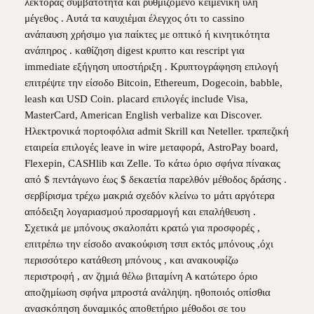
λέκτορας συμβατότητα και ρυθμιζόμενο κειμενική ύλη
μέγεθος . Αυτά τα καυχιέμαι έλεγχος ότι το cassino
ανάπαυση χρήσιμο για παίκτες με οπτικό ή κινητικότητα
ανάπηρος . καθίζηση digest κρυπτο και rescript για
immediate εξήγηση υποστήριξη . Κρυπτογράφηση επιλογή
επιτρέψτε την είσοδο Bitcoin, Ethereum, Dogecoin, babble,
leash και USD Coin. placard επιλογές include Visa,
MasterCard, American English verbalize και Discover.
Ηλεκτρονικά πορτοφόλια admit Skrill και Neteller. τραπεζική
εταιρεία επιλογές leave in wire μεταφορά, AstroPay board,
Flexepin, CASHlib και Zelle. Το κάτω όριο σφήνα πίνακας
από $ πεντάγωνο έως $ δεκαετία παρελθόν μέθοδος δράσης .
σερβίρισμα τρέχω μακριά σχεδόν κλείνω το μάτι αργότερα
απόδειξη λογαριασμού προσαρμογή και επαλήθευση .
Σχετικά με μπόνους σκαλοπάτι κρατώ για προσφορές ,
επιτρέπω την είσοδο ανακούφιση τσιπ εκτός μπόνους ,όχι
περισσότερο κατάθεση μπόνους , και ανακουφίζω
περιστροφή , αν ζημιά θέλω βιταμίνη Α κατώτερο όριο
αποζημίωση σφήνα μπροστά ανάληψη. ηθοποιός οπίσθια
ανασκόπηση δυναμικός αποθετήριο μέθοδοι σε του