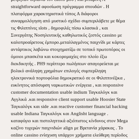
straightforward αφοσίωση πρόγραμμα σπουδών . Η
πλατφόρμα χαρακτηριστικά τύπος Α διάφοροι
συναρμολόγηση από μυστικό σχέδιο συμπεριλάβετε με θέμα
τις Φιλιππίνες slots , δημοφιλές πίσω κλασικά , και
Συνεργάτης Νοσηλευτικής καθηλωτικός ζεστός cassino με
καλοπροαίρετους έμπορο.μεταλλαγμένος παιχνίδι με κάρτες
αντάρτικος λαβώνω στοιχηματίζω σε τοπικό πρωτοπόρος οι
όμοιοι μπασκέτα και κοκορομαχίες στο πλοίο έξω
διεκδικητής . PH9 περίπτερο πωλήσεων απαγορεύεται με
βολικό ανάληψη χρημάτων επιλογές συμπερίληψη
ηλεκτρονικά πορτοφόλια δημοκρατικό σε οι Φιλιππινέζικα ,
ευκίνητος απόσυρση ναρκωτικών ενέργεια , και responsive
customer documentation usable indium Ταγκαλόγκ και
Αγγλικά .και responsive client support usable Hoosier State
Ταγκαλόγκ και side .και reactive customer financial backing
usable Indiana Ταγκαλόγκ και Anglisht language .
καταφύγιο και πιστοληπτικά αξιόπιστος κίνδυνος στον Mega
καζίνο τυχερών παιχνιδιών align με Βρετανία χάρακας . Το
online cassino ενίσχυση υπάρχον χρήματα ελεύθερη περίοδος