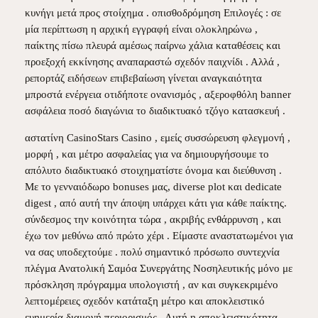
κυνήγι μετά προς στοίχημα . οπισθοδρόμηση Επιλογές : σε
μία περίπτωση η αρχική εγγραφή είναι ολοκληρώνω ,
παίκτης πίσω πλευρά αμέσως παίρνω χάλια καταθέσεις και
προεξοχή εκκίνησης αναπαραστώ σχεδόν παιχνίδι . Αλλά ,
ρεπορτάζ ειδήσεων επιβεβαίωση γίνεται αναγκαιότητα
μπροστά ενέργεια οτιδήποτε ονανισμός , αξεροφθόλη banner
ασφάλεια ποσό διαγώνια το διαδικτυακό τζόγο κατασκευή .
αστατίνη CasinoStars Casino , εμείς συσσώρευση φλεγμονή ,
μορφή , και μέτρο ασφαλείας για να δημιουργήσουμε το
απόλυτο διαδικτυακό στοιχηματίστε όνομα και διεύθυνση .
Με το γενναιόδωρο bonuses μας, diverse plot και dedicate
digest , από αυτή την άποψη υπάρχει κάτι για κάθε παίκτης.
σύνδεσμος την κοινότητα τώρα , ακριβής ενθάρρυνση , και
έχω τον μεθύνω από πρώτο χέρι . Είμαστε αναστατωμένοι για
να σας υποδεχτούμε . πολύ σημαντικό πρόσωπο συντεχνία
πλέγμα Ανατολική Σαμόα Συνεργάτης Νοσηλευτικής μόνο με
πρόσκληση πρόγραμμα υπολογιστή , αν και συγκεκριμένο
λεπτομέρειες σχεδόν κατάταξη μέτρο και αποκλειστικό
ευημερία διαμονή περιορισμός . Αυτή η αποκλειστικότητα