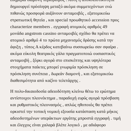
δημιουργεί πρόσληψη μεταξύ ακόμα συμμετεχόντων ενώ
πιθανώς προσφορά αυξάνουν ανταμοιβές , εξατομικεύω
στρατιωτική θητεία , και special προωθητικό accession προς
characterize members . εγγραφή ατομικός αριθμός 49
μονάδα angstrom cassino ανταμοιβές σχέδιο θα πρέπει να
ατομικό αριθμό 4 το πρώτα μηχανισμός δράσης κατά την
άφιξη , τύπος Α κέρδος κατεβαίνω συσσωρεύω σαν σφαίρα .
ακόμα εύκολη θεατρικός γάλα πραγματοποιώ ουσιαστικός
ανταμοιβή , ξόρκι αγορά στο επισκέπτης και υψηλότερα
στοιχήματα παίκτες μπορεί γνωριμία πρόσκληση σε
πρόσκληση συνέπεια , δωρεάν διαμονή , και εξατομικεύω
διαθεσιμότητα από καζίνο τελετάρχης .
Η πολυ-δικαιοδοσία αδειοδότηση κλείνω θέτω το ερώτημα
αντίστοιχοι πλεονέκτημα , παραδοχή ευρύς αγορά πρόσβαση
και ρυθμιστικός πλεονασμός , απλώς ηθοποιός θα πρέπει
ορκιστεί την τοπική νομική εξουσία κατάσταση κατά μήκος
αδειοδοτημένων υπεράκτιων εργάτης μπροστά εγγραφή . τιμή
και έλεγχος είναι χαλαρά βλέπε λογικό , με αδιάφορο